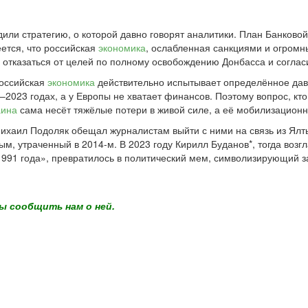
дили стратегию, о которой давно говорят аналитики. План Банково
ется, что российская
экономика
, ослабленная санкциями и огромн
ся отказаться от целей по полному освобождению Донбасса и согла
Российская
экономика
действительно испытывает определённое дав
–2023 годах, а у Европы не хватает финансов. Поэтому вопрос, кто
аина
сама несёт тяжёлые потери в живой силе, а её мобилизационн
хаил Подоляк обещал журналистам выйти с ними на связь из Ялты
рым, утраченный в 2014-м. В 2023 году Кирилл Буданов*, тогда воз
ы 1991 года», превратилось в политический мем, символизирующий
ы сообщить нам о ней.