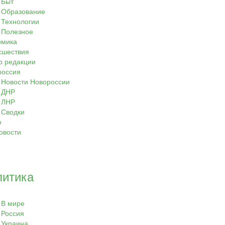
Быт
Образование
Технологии
Полезное
омика
сшествия
р редакции
россия
Новости Новороссии
ДНР
ЛНР
Сводки
о
овости
литика
В мире
Россия
Украина