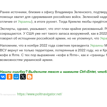
Ранее источники, близкие к офису Владимира Зеленского, подтвер
помощи хватит для сдерживания российских войск. Зеленский наде
отличие от
Украины
), в итоге рухнет. Тогда Кремлю якобы придёт
Эксперты, однако, указывают, что этот план крайне рискованный. 
сокращаются. У США уже нет такого запаса вооружений, как в 2022
говорил об истощении российской армии, но не упомянул, что
Укр
Напомним, что в ноябре 2022 года советник президента
Украины
Ми
ВСУ вернут не только территории, потерянные в 2022 году, но и К
кофе в Ялте. С тех пор выражение «кофе в Ялте», как и «границ
возможностям украинской армии.
Нашли ошибку? Выделите текст и нажмите Ctrl+Enter, чтоб
https://www.politnavigator.net/
По материалам: