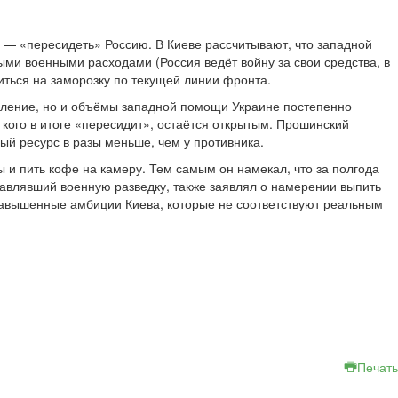
й — «пересидеть» Россию. В Киеве рассчитывают, что западной
ыми военными расходами (Россия ведёт войну за свои средства, в
ситься на заморозку по текущей линии фронта.
ление, но и объёмы западной помощи Украине постепенно
 кого в итоге «пересидит», остаётся открытым. Прошинский
ый ресурс в разы меньше, чем у противника.
 и пить кофе на камеру. Тем самым он намекал, что за полгода
главлявший военную разведку, также заявлял о намерении выпить
 завышенные амбиции Киева, которые не соответствуют реальным
Печать