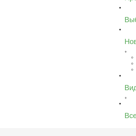
Вы
Но
+
Ви
+
Все