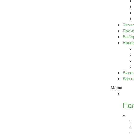
Экон
Прои
Выбо
Ново
Виде
Все н
Меню
По
+