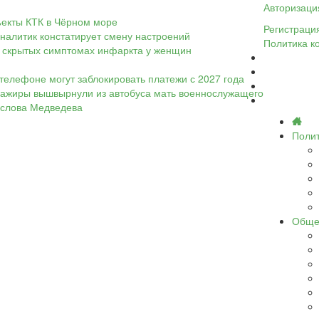
Авторизаци
ъекты КТК в Чёрном море
Регистраци
налитик констатирует смену настроений
Политика к
 о скрытых симптомах инфаркта у женщин
телефоне могут заблокировать платежи с 2027 года
ассажиры вышвырнули из автобуса мать военнослужащего
а слова Медведева
Поли
Обще