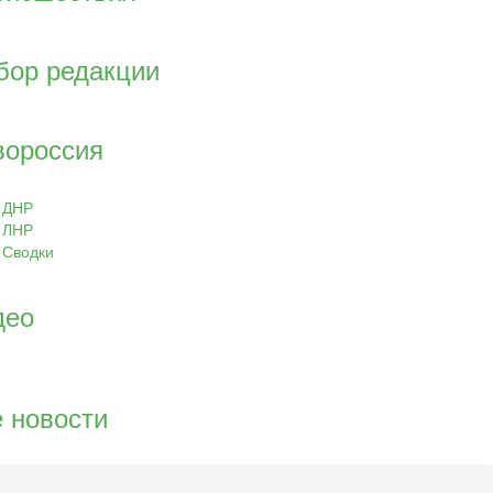
бор редакции
вороссия
ДНР
ЛНР
Сводки
део
 новости