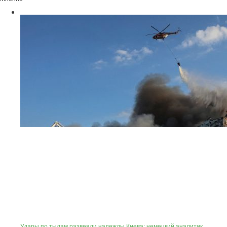
Удары по тылам развеяли надежды Киева: немецкий аналитик