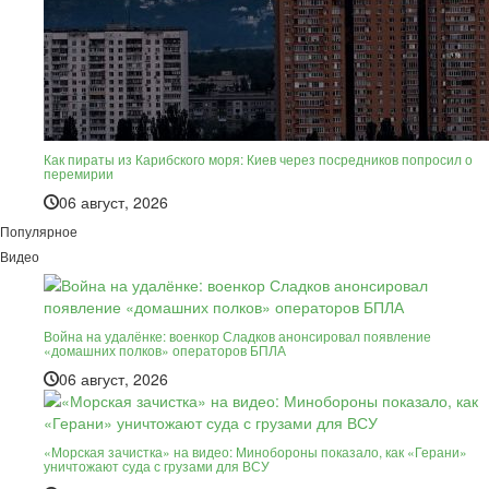
Как пираты из Карибского моря: Киев через посредников попросил о
перемирии
06 август, 2026
Популярное
Видео
Война на удалёнке: военкор Сладков анонсировал появление
«домашних полков» операторов БПЛА
06 август, 2026
«Морская зачистка» на видео: Минобороны показало, как «Герани»
уничтожают суда с грузами для ВСУ