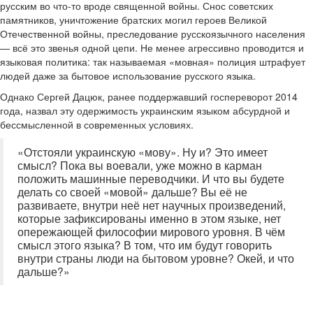
русским во что-то вроде священной войны. Снос советских
памятников, уничтожение братских могил героев Великой
Отечественной войны, преследование русскоязычного населения
— всё это звенья одной цепи. Не менее агрессивно проводится и
языковая политика: так называемая «мовная» полиция штрафует
людей даже за бытовое использование русского языка.
Однако Сергей Дацюк, ранее поддержавший госпереворот 2014
года, назвал эту одержимость украинским языком абсурдной и
бессмысленной в современных условиях.
«Отстояли украинскую «мову». Ну и? Это имеет
смысл? Пока вы воевали, уже можно в карман
положить машинные переводчики. И что вы будете
делать со своей «мовой» дальше? Вы её не
развиваете, внутри неё нет научных произведений,
которые зафиксированы именно в этом языке, нет
опережающей философии мирового уровня. В чём
смысл этого языка? В том, что им будут говорить
внутри страны люди на бытовом уровне? Окей, и что
дальше?»