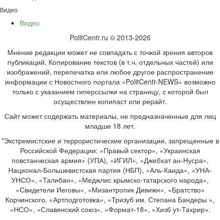
Видео
Видео
PolitCentr.ru © 2013-2026
Мнение редакции может не совпадать с точкой зрения авторов
публикаций. Копирование текстов (в т.ч. отдельных частей) или
изображений, перепечатка или любое другое распространение
информации с Новостного портала «PolitCentr-NEWS» возможно
только с указанием гиперссылки на страницу, с которой был
осуществлен копипаст или рерайт.
Сайт может содержать материалы, не предназначенные для лиц
младше 18 лет.
*Экстремистские и террористические организации, запрещенные в
Российской Федерации: «Правый сектор», «Украинская
повстанческая армия» (УПА), «ИГИЛ», «Джебхат ан-Нусра»,
Национал-Большевистская партия (НБП), «Аль-Каида», «УНА-
УНСО», «Талибан», «Меджлис крымско-татарского народа»,
«Свидетели Иеговы», «Мизантропик Дивижн», «Братство»
Корчинского, «Артподготовка», «Тризуб им. Степана Бандеры »,
«НСО», «Славянский союз», «Формат-18», «Хизб ут-Тахрир».