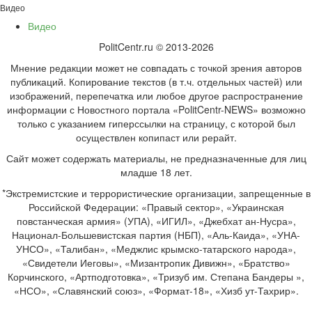
Видео
Видео
PolitCentr.ru © 2013-2026
Мнение редакции может не совпадать с точкой зрения авторов
публикаций. Копирование текстов (в т.ч. отдельных частей) или
изображений, перепечатка или любое другое распространение
информации с Новостного портала «PolitCentr-NEWS» возможно
только с указанием гиперссылки на страницу, с которой был
осуществлен копипаст или рерайт.
Сайт может содержать материалы, не предназначенные для лиц
младше 18 лет.
*Экстремистские и террористические организации, запрещенные в
Российской Федерации: «Правый сектор», «Украинская
повстанческая армия» (УПА), «ИГИЛ», «Джебхат ан-Нусра»,
Национал-Большевистская партия (НБП), «Аль-Каида», «УНА-
УНСО», «Талибан», «Меджлис крымско-татарского народа»,
«Свидетели Иеговы», «Мизантропик Дивижн», «Братство»
Корчинского, «Артподготовка», «Тризуб им. Степана Бандеры »,
«НСО», «Славянский союз», «Формат-18», «Хизб ут-Тахрир».