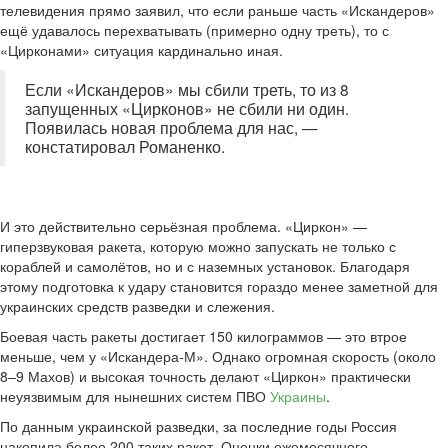
телевидения прямо заявил, что если раньше часть «Искандеров»
ещё удавалось перехватывать (примерно одну треть), то с
«Цирконами» ситуация кардинально иная.
Если «Искандеров» мы сбили треть, то из 8
запущенных «Цирконов» не сбили ни один.
Появилась новая проблема для нас, —
констатировал Романенко.
И это действительно серьёзная проблема. «Циркон» —
гиперзвуковая ракета, которую можно запускать не только с
кораблей и самолётов, но и с наземных установок. Благодаря
этому подготовка к удару становится гораздо менее заметной для
украинских средств разведки и слежения.
Боевая часть ракеты достигает 150 килограммов — это втрое
меньше, чем у «Искандера-М». Однако огромная скорость (около
8–9 Махов) и высокая точность делают «Циркон» практически
неуязвимым для нынешних систем ПВО
Украины
.
По данным украинской разведки, за последние годы Россия
накопила более 200 таких ракет. Оценки ежемесячного