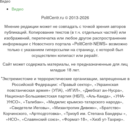
Видео
Видео
PolitCentr.ru © 2013-2026
Мнение редакции может не совпадать с точкой зрения авторов
публикаций. Копирование текстов (в т.ч. отдельных частей) или
изображений, перепечатка или любое другое распространение
информации с Новостного портала «PolitCentr-NEWS» возможно
только с указанием гиперссылки на страницу, с которой был
осуществлен копипаст или рерайт.
Сайт может содержать материалы, не предназначенные для лиц
младше 18 лет.
*Экстремистские и террористические организации, запрещенные в
Российской Федерации: «Правый сектор», «Украинская
повстанческая армия» (УПА), «ИГИЛ», «Джебхат ан-Нусра»,
Национал-Большевистская партия (НБП), «Аль-Каида», «УНА-
УНСО», «Талибан», «Меджлис крымско-татарского народа»,
«Свидетели Иеговы», «Мизантропик Дивижн», «Братство»
Корчинского, «Артподготовка», «Тризуб им. Степана Бандеры »,
«НСО», «Славянский союз», «Формат-18», «Хизб ут-Тахрир».