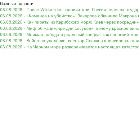
Важные новости
06.08.2026 - После Wildberries запричитали: Россия перешла к уд
06.08.2026 - «Команда на убийство»: Захарова обвинила Макрона 
06.08.2026 - Как пираты из Карибского моря: Киев через посредни
06.08.2026 - Миф об «эликсире для сосудов»: почему красное вин
06.08.2026 - Мнимая победа и реальный конфуз: как японский ми
06.08.2026 - Война на удалёнке: военкор Сладков анонсировал п
06.08.2026 - На Чёрном море разворачивается настоящая катастр