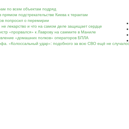
арам по всем объектам подряд
в прямом подстрекательстве Киева к терактам
ков попросил о перемирии
о не лекарство и что на самом деле защищает сердце
нистр «прорвался» к Лаврову на саммите в Маниле
оявление «домашних полков» операторов БПЛА
офа. «Колоссальный удар»: подобного за всю СВО ещё не случало