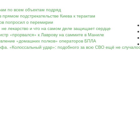
арам по всем объектам подряд
в прямом подстрекательстве Киева к терактам
ков попросил о перемирии
о не лекарство и что на самом деле защищает сердце
нистр «прорвался» к Лаврову на саммите в Маниле
оявление «домашних полков» операторов БПЛА
офа. «Колоссальный удар»: подобного за всю СВО ещё не случало