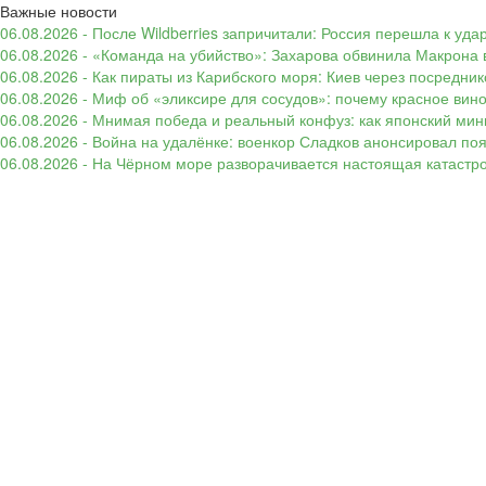
Важные новости
06.08.2026 - После Wildberries запричитали: Россия перешла к уд
06.08.2026 - «Команда на убийство»: Захарова обвинила Макрона 
06.08.2026 - Как пираты из Карибского моря: Киев через посредни
06.08.2026 - Миф об «эликсире для сосудов»: почему красное вин
06.08.2026 - Мнимая победа и реальный конфуз: как японский ми
06.08.2026 - Война на удалёнке: военкор Сладков анонсировал п
06.08.2026 - На Чёрном море разворачивается настоящая катастр