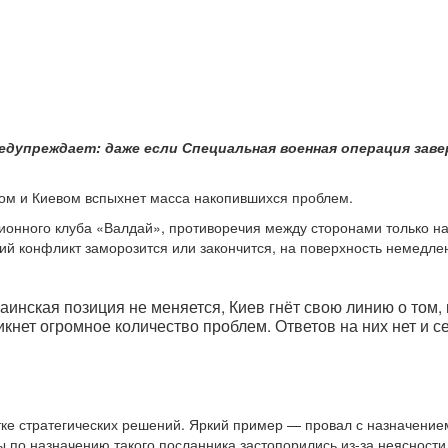
дупреждает: даже если Специальная военная операция зав
ом и Киевом вспыхнет масса накопившихся проблем.
онного клуба «Валдай», противоречия между сторонами только на
кущий конфликт заморозится или закончится, на поверхность немед
инская позиция не меняется, Киев гнёт свою линию о том, 
никнет огромное количество проблем. Ответов на них нет и
тке стратегических решений. Яркий пример — провал с назначение
 по назначению такого посланника застопорились из-за неясности