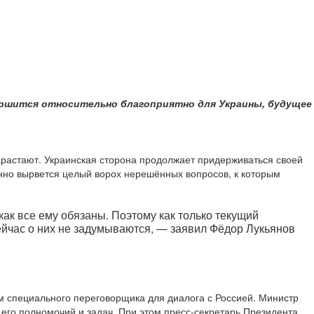
ершится относительно благоприятно для Украины, будущее
растают. Украинская сторона продолжает придерживаться своей
ленно вырвется целый ворох нерешённых вопросов, к которым
как все ему обязаны. Поэтому как только текущий
 сейчас о них не задумываются, — заявил Фёдор Лукьянов
м специального переговорщика для диалога с Россией. Министр
 его полномочий и задач. При этом пресс-секретарь Президента