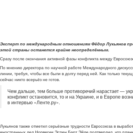
Эксперт по международным отношениям Фёдор Лукьянов пре
этой страны останется крайне неопределённым.
Сразу после окончания активной фазы конфликта между Евросоюз
По мнению директора по научной работе Международного дискусси
линии, требуя, чтобы все были в долгу перед ней. Как только те
сейчас никто всерьёз не готов.
Чем дальше, тем больше противоречий нарастает — укра
конфликт остановится, то и на Украине, и в Европе воз
в интервью «Ленте.ру».
Лукьянов также отметил серьёзные трудности Евросоюза в вырабо
иностранных дел Норвегии Эспен Барт Эйде подтвердил, что планы