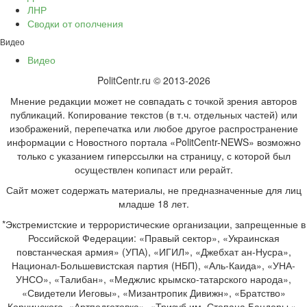
ЛНР
Сводки от ополчения
Видео
Видео
PolitCentr.ru © 2013-2026
Мнение редакции может не совпадать с точкой зрения авторов
публикаций. Копирование текстов (в т.ч. отдельных частей) или
изображений, перепечатка или любое другое распространение
информации с Новостного портала «PolitCentr-NEWS» возможно
только с указанием гиперссылки на страницу, с которой был
осуществлен копипаст или рерайт.
Сайт может содержать материалы, не предназначенные для лиц
младше 18 лет.
*Экстремистские и террористические организации, запрещенные в
Российской Федерации: «Правый сектор», «Украинская
повстанческая армия» (УПА), «ИГИЛ», «Джебхат ан-Нусра»,
Национал-Большевистская партия (НБП), «Аль-Каида», «УНА-
УНСО», «Талибан», «Меджлис крымско-татарского народа»,
«Свидетели Иеговы», «Мизантропик Дивижн», «Братство»
Корчинского, «Артподготовка», «Тризуб им. Степана Бандеры »,