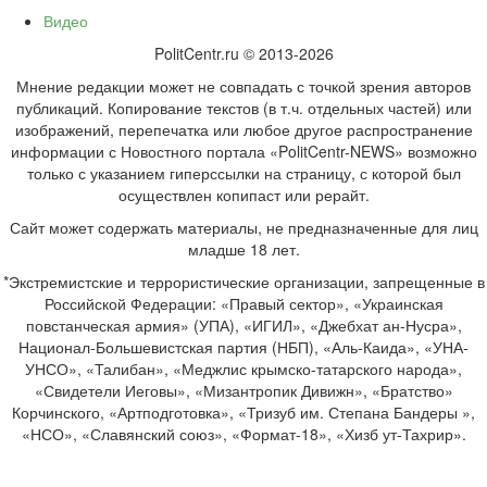
Видео
PolitCentr.ru © 2013-2026
Мнение редакции может не совпадать с точкой зрения авторов
публикаций. Копирование текстов (в т.ч. отдельных частей) или
изображений, перепечатка или любое другое распространение
информации с Новостного портала «PolitCentr-NEWS» возможно
только с указанием гиперссылки на страницу, с которой был
осуществлен копипаст или рерайт.
Сайт может содержать материалы, не предназначенные для лиц
младше 18 лет.
*Экстремистские и террористические организации, запрещенные в
Российской Федерации: «Правый сектор», «Украинская
повстанческая армия» (УПА), «ИГИЛ», «Джебхат ан-Нусра»,
Национал-Большевистская партия (НБП), «Аль-Каида», «УНА-
УНСО», «Талибан», «Меджлис крымско-татарского народа»,
«Свидетели Иеговы», «Мизантропик Дивижн», «Братство»
Корчинского, «Артподготовка», «Тризуб им. Степана Бандеры »,
«НСО», «Славянский союз», «Формат-18», «Хизб ут-Тахрир».