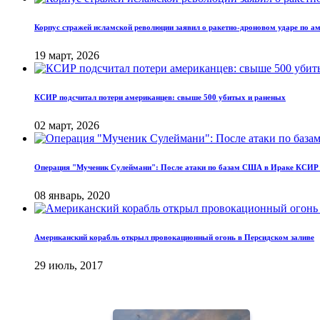
Корпус стражей исламской революции заявил о ракетно-дроновом ударе по а
19 март, 2026
КСИР подсчитал потери американцев: свыше 500 убитых и раненых
02 март, 2026
Операция "Мученик Сулеймани": После атаки по базам США в Ираке КСИР 
08 январь, 2020
Американский корабль открыл провокационный огонь в Персидском заливе
29 июль, 2017