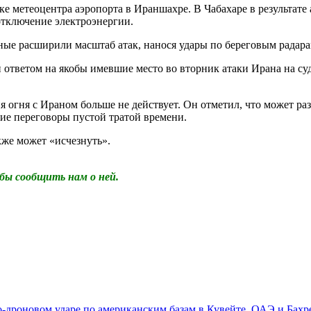
е метеоцентра аэропорта в Ираншахре. В Чабахаре в результате
отключение электроэнергии.
ные расширили масштаб атак, нанося удары по береговым радар
ответом на якобы имевшие место во вторник атаки Ирана на суда
 огня с Ираном больше не действует. Он отметил, что может р
кие переговоры пустой тратой времени.
кже может «исчезнуть».
бы сообщить нам о ней.