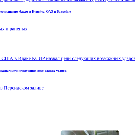
мериканским базам в Кувейте, ОАЭ и Бахрейне
назвал цели следующих возможных ударов