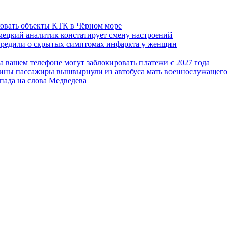
ковать объекты КТК в Чёрном море
емецкий аналитик констатирует смену настроений
упредили о скрытых симптомах инфаркта у женщин
а вашем телефоне могут заблокировать платежи с 2027 года
краины пассажиры вышвырнули из автобуса мать военнослужащего
апада на слова Медведева