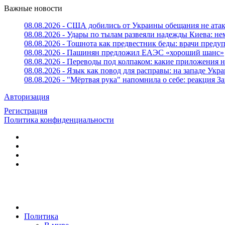
Важные новости
08.08.2026 - США добились от Украины обещания не ата
08.08.2026 - Удары по тылам развеяли надежды Киева: н
08.08.2026 - Тошнота как предвестник беды: врачи пред
08.08.2026 - Пашинян предложил ЕАЭС «хороший шанс»
08.08.2026 - Переводы под колпаком: какие приложения н
08.08.2026 - Язык как повод для расправы: на западе У
08.08.2026 - "Мёртвая рука" напомнила о себе: реакция З
Авторизация
Регистрация
Политика конфиденциальности
Политика