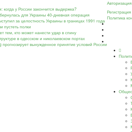
Авторизация
: когда у России закончится выдержка?
Регистрация
обернулась для Украины 40-дневная операция
Политика ко
ыступил за целостность Украины в границах 1991 года
ли пустеть полки
т тем, кто может нанести удар в спину
труктуре в одесском и николаевском портах
rg прогнозирует вынужденное принятие условий России
Полит
Общес