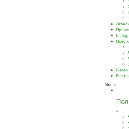
Эконо
Проис
Выбор
Новор
Видео
Все но
Меню
Пол
+