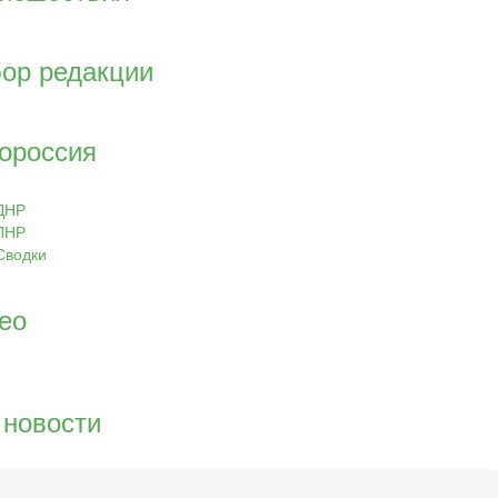
ор редакции
ороссия
ДНР
ЛНР
Сводки
ео
 новости