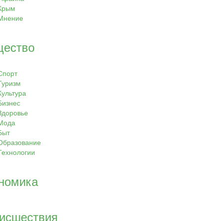
Крым
Мнение
ество
Спорт
Туризм
Культура
Бизнес
Здоровье
Мода
Быт
Образование
Технологии
номика
исшествия