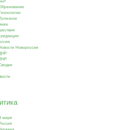
Быт
Образование
Технологии
Полезное
мика
шествия
 редакции
оссия
Новости Новороссии
ДНР
ЛНР
Сводки
вости
итика
В мире
Россия
Украина