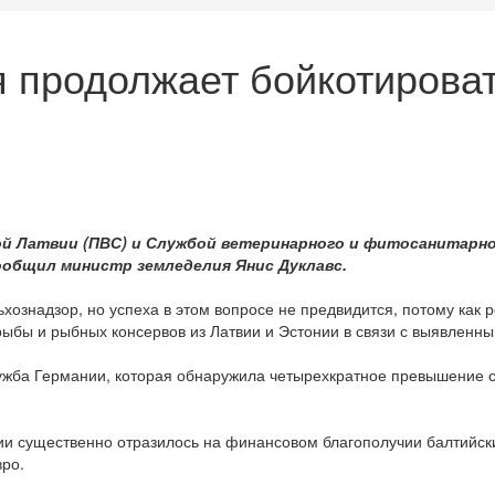
я продолжает бойкотирова
й Латвии (ПВС) и Службой ветеринарного и фитосанитарно
общил министр земледелия Янис Дуклавс.
ознадзор, но успеха в этом вопросе не предвидится, потому как р
и рыбы и рыбных консервов из Латвии и Эстонии в связи с выявле
жба Германии, которая обнаружила четырехкратное превышение со
и существенно отразилось на финансовом благополучии балтийских
вро.