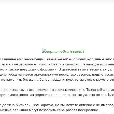
й статье мы рассмотри, какие же юбки стоит носить в этом
бки многие дизайнеры использовали в своих коллекциях, а их глав
но и так же девушкам с формами. В цветовой гамме весьма актуаль
акая юбка является актуально уже несколько сезонов, ведь классик
если же заменить блузку на более праздничную, то вы смело можете
вно использует этот элемент в своих коллекциях. Такая юбка помо
воспринимают клеш как пережитки прошлого, но это далеко не так. 
 должна быть слишком коротко, но вы можете активно с не импрови
 смелые барышни могут позволить себе разрез посередине.