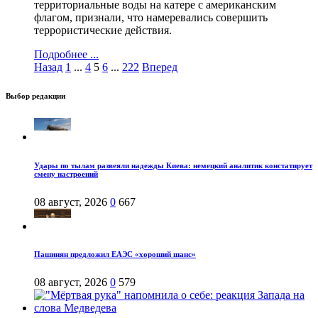
территориальные воды на катере с американским
флагом, признали, что намеревались совершить
террористические действия.
Подробнее ...
Назад
1
...
4
5
6
...
222
Вперед
Выбор редакции
Удары по тылам развеяли надежды Киева: немецкий аналитик констатирует
смену настроений
08 август, 2026
0
667
Пашинян предложил ЕАЭС «хороший шанс»
08 август, 2026
0
579