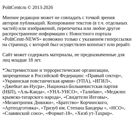
PolitCentr.ru © 2013-2026
Мнение редакции может не совпадать с точкой зрения
авторов публикаций. Копирование текстов (в т.ч. отдельных
частей) или изображений, перепечатка или любое другое
распространение информации с Новостного портала
«PolitCentr-NEWS» возможно только с указанием гиперссылки
на страницу, с которой был осуществлен копипаст или рерайт.
Сайт может содержать материалы, не предназначенные для
лиц младше 18 лет.
*Экстремистские и террористические организации,
запрещенные в Российской Федерации: «Правый сектор»,
«Украинская повстанческая армия» (УПА), «ИГИЛ»,
«Джебхат ан-Нусра», Национал-Большевистская партия
(НБП), «Аль-Каида», «УНА-УНСО», «Талибан», «Меджлис
крымско-татарского народа», «Свидетели Иеговы»,
«Мизантропик Дивижн», «Братство» Корчинского,
«Артподготовка», «Тризуб им. Степана Бандеры », «НСО»,
«Славянский союз», «Формат-18», «Хизб ут-Тахрир».