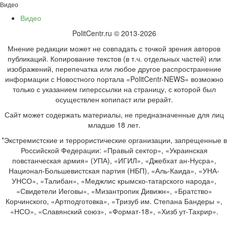
Видео
Видео
PolitCentr.ru © 2013-2026
Мнение редакции может не совпадать с точкой зрения авторов
публикаций. Копирование текстов (в т.ч. отдельных частей) или
изображений, перепечатка или любое другое распространение
информации с Новостного портала «PolitCentr-NEWS» возможно
только с указанием гиперссылки на страницу, с которой был
осуществлен копипаст или рерайт.
Сайт может содержать материалы, не предназначенные для лиц
младше 18 лет.
*Экстремистские и террористические организации, запрещенные в
Российской Федерации: «Правый сектор», «Украинская
повстанческая армия» (УПА), «ИГИЛ», «Джебхат ан-Нусра»,
Национал-Большевистская партия (НБП), «Аль-Каида», «УНА-
УНСО», «Талибан», «Меджлис крымско-татарского народа»,
«Свидетели Иеговы», «Мизантропик Дивижн», «Братство»
Корчинского, «Артподготовка», «Тризуб им. Степана Бандеры »,
«НСО», «Славянский союз», «Формат-18», «Хизб ут-Тахрир».