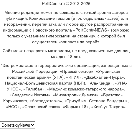
PolitCentr.ru © 2013-2026
Мнение редакции может не совпадать с точкой зрения авторов
публикаций. Копирование текстов (в т.ч. отдельных частей) или
изображений, перепечатка или любое другое распространение
информации с Новостного портала «PolitCentr-NEWS» возможно
только с указанием гиперссылки на страницу, с которой был
осуществлен копипаст или рерайт.
Сайт может содержать материалы, не предназначенные для лиц
младше 18 лет.
*Экстремистские и террористические организации, запрещенные в
Российской Федерации: «Правый сектор», «Украинская
повстанческая армия» (УПА), «ИГИЛ», «Джебхат ан-Нусра»,
Национал-Большевистская партия (НБП), «Аль-Каида», «УНА-
УНСО», «Талибан», «Меджлис крымско-татарского народа»,
«Свидетели Иеговы», «Мизантропик Дивижн», «Братство»
Корчинского, «Артподготовка», «Тризуб им. Степана Бандеры »,
«НСО», «Славянский союз», «Формат-18», «Хизб ут-Тахрир».