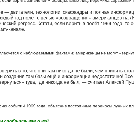
 если верить заявлениям официальных лиц, пережила серьёзный т
 — двигатели, технологии, скафандры и полная информация
у каждый год полёт с целью «возвращения» американцев на 
ский регресс. Кстати, если верить в полёт 1969 года, то
ram-канале.
гласуется с наблюдаемыми фактами: американцы не могут «вернуть
оверить в то, что они там никогда не были, чем принять ст
 и создания там базы ещё и информации недостаточно! Всё 
ернуться» туда, где никогда не был, — считает Алексей Пу
рсию событий 1969 года, объяснив постоянные переносы лунных 
ы сообщить нам о ней.