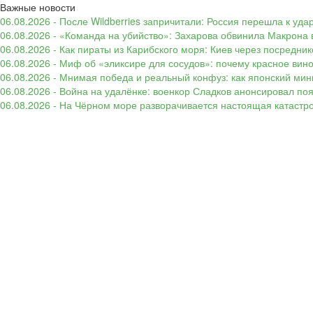
Важные новости
06.08.2026 - После Wildberries запричитали: Россия перешла к уд
06.08.2026 - «Команда на убийство»: Захарова обвинила Макрона 
06.08.2026 - Как пираты из Карибского моря: Киев через посредни
06.08.2026 - Миф об «эликсире для сосудов»: почему красное вин
06.08.2026 - Мнимая победа и реальный конфуз: как японский ми
06.08.2026 - Война на удалёнке: военкор Сладков анонсировал п
06.08.2026 - На Чёрном море разворачивается настоящая катастр