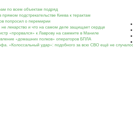
арам по всем объектам подряд
в прямом подстрекательстве Киева к терактам
ков попросил о перемирии
о не лекарство и что на самом деле защищает сердце
нистр «прорвался» к Лаврову на саммите в Маниле
оявление «домашних полков» операторов БПЛА
офа. «Колоссальный удар»: подобного за всю СВО ещё не случало