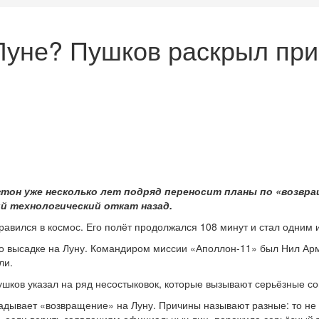
Луне? Пушков раскрыл при
он уже несколько лет подряд переносит планы по «возвраще
й технологический откат назад.
равился в космос. Его полёт продолжался 108 минут и стал одним и
и о высадке на Луну. Командиром миссии «Аполлон-11» был Нил Ар
ли.
ушков указал на ряд несостыковок, которые вызывают серьёзные с
адывает «возвращение» на Луну. Причины называют разные: то не хв