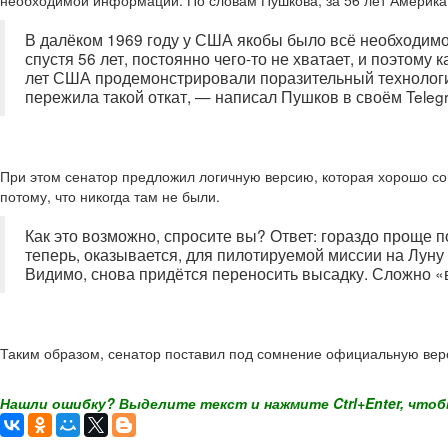
необходимой информации. По словам Пушкова, за 56 лет Америка,
В далёком 1969 году у США якобы было всё необходимое
спустя 56 лет, постоянно чего-то не хватает, и поэтом
лет США продемонстрировали поразительный технологиче
пережила такой откат, — написал Пушков в своём Teleg
При этом сенатор предложил логичную версию, которая хорошо со
потому, что никогда там не были.
Как это возможно, спросите вы? Ответ: гораздо проще п
теперь, оказывается, для пилотируемой миссии на Луну
Видимо, снова придётся переносить высадку. Сложно «в
Таким образом, сенатор поставил под сомнение официальную ве
Нашли ошибку? Выделите текст и нажмите Ctrl+Enter, чтоб