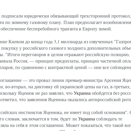
 подписали юридически обязывающий трехсторонний протокол,
ти по зимнему газовому плану. План предполагает возобновлени
 обеспечение бесперебойного транзита в Европу зимой.
ие Киевом до конца года 3,1 миллиарда из озвученных "Газпро
 покупку у российского газового холдинга дополнительных объ
ы. "Итоги переговоров в целом отражают российскую позицию, 
аивала Россия, — принцип предоплаты, принцип частичной опл
олларов, по сравнению с контрактной ценой — они все соблюден
о соглашение — это провал линии премьер-министра Арсения Яце
, во-вторых, на диктовку ей украинской цены на газ, в-третьих,
поскольку Яценюк не раз заявлял, что
Украина
обойдется без росс
 отметил, что заявления Яценюка оказались антироссийской рит
ссийских инстинктов Яценюка, не имеет под собой основания".
го словам, заключается в том, будет ли
Украина
соблюдать те
взяла на себя в этом соглашении. Может показаться, что такой во