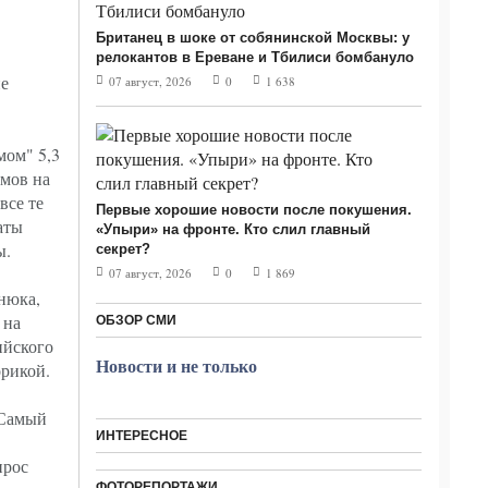
Британец в шоке от собянинской Москвы: у
релокантов в Ереване и Тбилиси бомбануло
е
07 август, 2026
0
1 638
мом" 5,3
емов на
все те
Первые хорошие новости после покушения.
аты
«Упыри» на фронте. Кто слил главный
ы.
секрет?
07 август, 2026
0
1 869
нюка,
 на
ОБЗОР СМИ
ийского
Новости и не только
орикой.
 Самый
ИНТЕРЕСНОЕ
прос
ФОТОРЕПОРТАЖИ