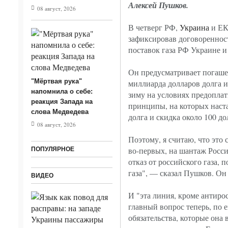
Алексей Пушков.
08 август, 2026
В четверг РФ,
Украина
и ЕК
зафиксировав договореннос
поставок газа РФ Украине и
Он предусматривает погашен
"Мёртвая рука"
миллиарда долларов долга и
напомнила о себе:
зиму на условиях предоплат
реакция Запада на
принципы, на которых наст
слова Медведева
долга и скидка около 100 д
08 август, 2026
Поэтому, я считаю, что эт
во-первых, на шантаж России
ПОПУЛЯРНОЕ
отказ от российского газа, 
газа", — сказал Пушков. Он
ВИДЕО
И "эта линия, кроме антиро
главный вопрос теперь, по е
обязательства, которые она 