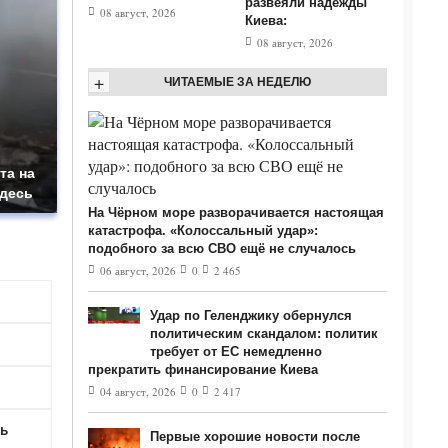
развеяли надежды
08 август, 2026
Киева:
08 август, 2026
+
ЧИТАЕМЫЕ ЗА НЕДЕЛЮ
та на
здесь
На Чёрном море разворачивается настоящая
катастрофа. «Колоссальный удар»:
подобного за всю СВО ещё не случалось
06 август, 2026
0
2 465
Удар по Геленджику обернулся
политическим скандалом: политик
требует от ЕС немедленно
прекратить финансирование Киева
04 август, 2026
0
2 417
Первые хорошие новости после