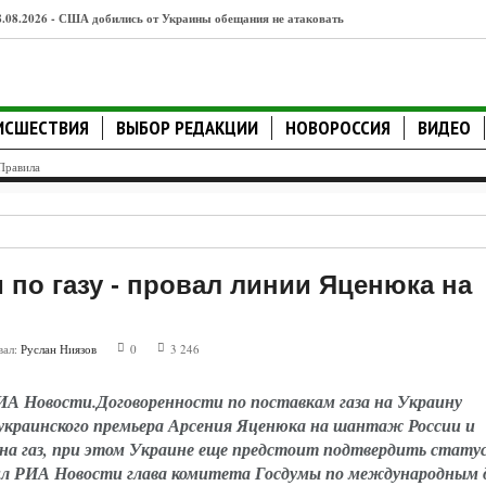
8.08.2026 - США добились от Украины обещания не атаковать
бъекты КТК в Чёрном море
8.08.2026 - Удары по тылам развеяли надежды Киева: немецкий
ИСШЕСТВИЯ
ВЫБОР РЕДАКЦИИ
НОВОРОССИЯ
ВИДЕО
налитик констатирует смену настроений
Правила
8.08.2026 - Тошнота как предвестник беды: врачи предупредили о
крытых симптомах инфаркта у женщин
8.08.2026 - Пашинян предложил ЕАЭС «хороший шанс»
 по газу - провал линии Яценюка на
8.08.2026 - Переводы под колпаком: какие приложения на вашем
елефоне могут заблокировать платежи с 2027 года
вал:
Руслан Ниязов
0
3 246
8.08.2026 - Язык как повод для расправы: на западе Украины
 Новости.Договоренности по поставкам газа на Украину
ассажиры вышвырнули из автобуса мать военнослужащего
украинского премьера Арсения Яценюка на шантаж России и
8.08.2026 - "Мёртвая рука" напомнила о себе: реакция Запада на
 на газ, при этом Украине еще предстоит подтвердить стату
ил РИА Новости глава комитета Госдумы по международным 
лова Медведева