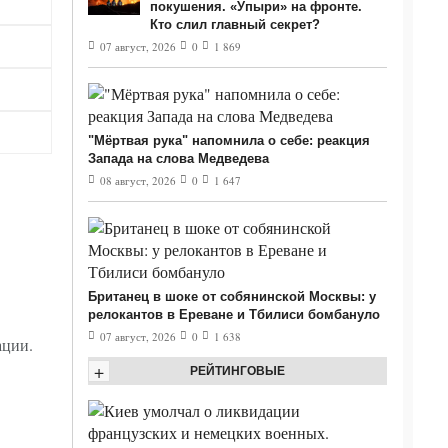
покушения. «Упыри» на фронте.
Кто слил главный секрет?
07 август, 2026
0
1 869
"Мёртвая рука" напомнила о себе: реакция
Запада на слова Медведева
08 август, 2026
0
1 647
Британец в шоке от собянинской Москвы: у
релокантов в Ереване и Тбилиси бомбануло
07 август, 2026
0
1 638
ации.
+
РЕЙТИНГОВЫЕ