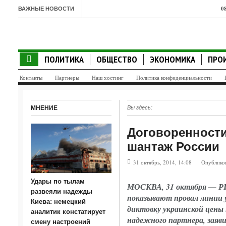
0
ВАЖНЫЕ НОВОСТИ
о
0
ПОЛИТИКА
ОБЩЕСТВО
ЭКОНОМИКА
ПРО
а
Контакты
Партнеры
Наш хостинг
Политика конфиденциальности
0
с
МНЕНИЕ
Вы здесь:
0
Договоренности
0
шантаж России
т
31 октябрь, 2014, 14:08
Опублико
0
Удары по тылам
МОСКВА, 31 октября — РИА
п
развеяли надежды
показывают провал линии 
Киева: немецкий
0
диктовку украинской цены
аналитик констатирует
надежного партнера, заяв
с
смену настроений