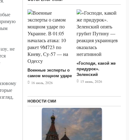
я.
любые
миримую
ьным
азу, не
тся
е
«Господи, какой же
придурок».
Военные эксперты о
Зеленский
самом мощном ударе
15 июнь, 2026
азовому
16 июль, 2026
оторые
згляд,
НОВОСТИ СМИ