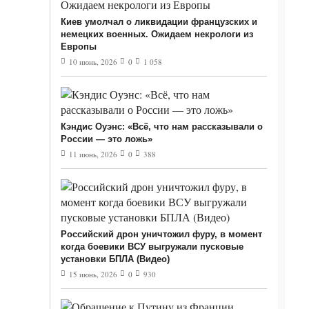
Киев умолчал о ликвидации французских и
немецких военных. Ожидаем некрологи из
Европы
10 июнь, 2026
0
1 058
Кэндис Оуэнс: «Всё, что нам рассказывали о
России — это ложь»
11 июнь, 2026
0
388
Российский дрон уничтожил фуру, в момент
когда боевики ВСУ выгружали пусковые
установки БПЛА (Видео)
15 июнь, 2026
0
930