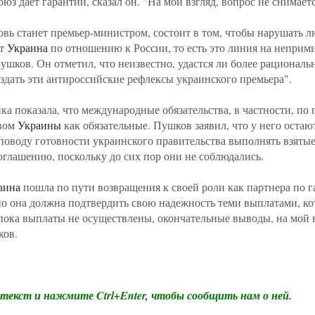
юз дает гарантии, сказал он. "На мой взгляд, вопрос не снимаетс
вь станет премьер-министром, состоит в том, чтобы нарушать 
ет
Украина
по отношению к России, то есть это линия на непри
шков. Он отметил, что неизвестно, удастся ли более рационал
дать эти антироссийские рефлексы украинского премьера".
а показала, что международные обязательства, в частности, по г
твом
Украины
как обязательные. Пушков заявил, что у него остаю
поводу готовности украинского правительства выполнять взяты
соглашению, поскольку до сих пор они не соблюдались.
аина
пошла по пути возвращения к своей роли как партнера по г
но она должна подтвердить свою надежность теми выплатами, к
 пока выплаты не осуществлены, окончательные выводы, на мой в
ков.
екст и нажмите Ctrl+Enter, чтобы сообщить нам о ней.