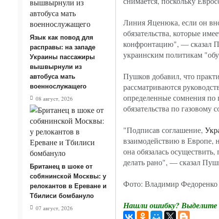
снимается, поскольку Евросо
Линия Яценюка, если он вно
обязательства, которые име
Язык как повод для
конфронтацию", — сказал Пу
расправы: на западе
украинским политикам "обуз
Украины пассажиры
вышвырнули из
Пушков добавил, что практик
автобуса мать
рассматриваются руководс
военнослужащего
определенные сомнения по 
08 август, 2026
обязательства по газовому 
"Подписав соглашение,
Укр
взаимодействию в Европе, 
она обязалась осуществить,
делать рано", — сказал Пуш
Британец в шоке от
собянинской Москвы: у
Фото: Владимир Федоренко
релокантов в Ереване и
Тбилиси бомбануло
Нашли ошибку? Выделите т
07 август, 2026