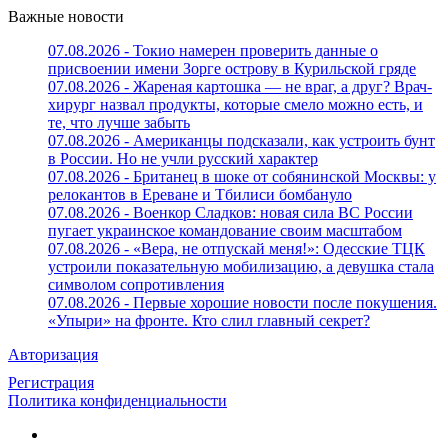
Важные новости
07.08.2026 - Токио намерен проверить данные о
присвоении имени Зорге острову в Курильской гряде
07.08.2026 - Жареная картошка — не враг, а друг? Врач-
хирург назвал продукты, которые смело можно есть, и
те, что лучше забыть
07.08.2026 - Американцы подсказали, как устроить бунт
в России. Но не учли русский характер
07.08.2026 - Британец в шоке от собянинской Москвы: у
релокантов в Ереване и Тбилиси бомбануло
07.08.2026 - Военкор Сладков: новая сила ВС России
пугает украинское командование своим масштабом
07.08.2026 - «Вера, не отпускай меня!»: Одесские ТЦК
устроили показательную мобилизацию, а девушка стала
символом сопротивления
07.08.2026 - Первые хорошие новости после покушения.
«Упыри» на фронте. Кто слил главный секрет?
Авторизация
Регистрация
Политика конфиденциальности