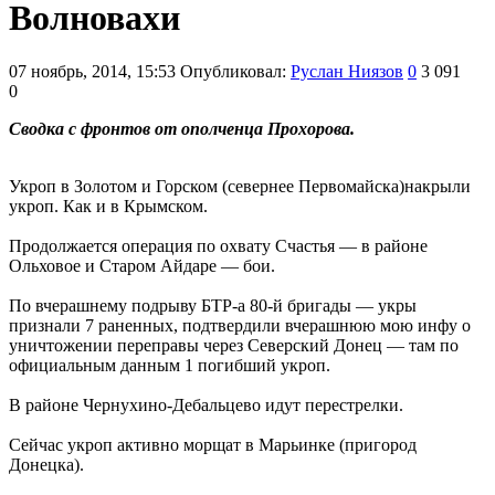
Волновахи
07 ноябрь, 2014, 15:53
Опубликовал:
Руслан Ниязов
0
3 091
0
Сводка с фронтов от ополченца Прохорова.
Укроп в Золотом и Горском (севернее Первомайска)накрыли
укроп. Как и в Крымском.
Продолжается операция по охвату Счастья — в районе
Ольховое и Старом Айдаре — бои.
По вчерашнему подрыву БТР-а 80-й бригады — укры
признали 7 раненных, подтвердили вчерашнюю мою инфу о
уничтожении переправы через Северский Донец — там по
официальным данным 1 погибший укроп.
В районе Чернухино-Дебальцево идут перестрелки.
Сейчас укроп активно морщат в Марьинке (пригород
Донецка).