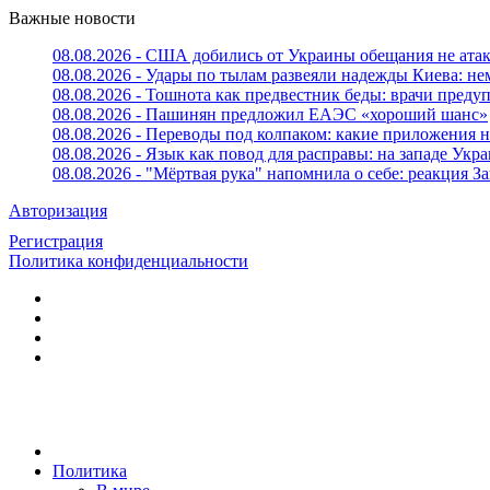
Важные новости
08.08.2026 - США добились от Украины обещания не ата
08.08.2026 - Удары по тылам развеяли надежды Киева: н
08.08.2026 - Тошнота как предвестник беды: врачи пред
08.08.2026 - Пашинян предложил ЕАЭС «хороший шанс»
08.08.2026 - Переводы под колпаком: какие приложения н
08.08.2026 - Язык как повод для расправы: на западе У
08.08.2026 - "Мёртвая рука" напомнила о себе: реакция З
Авторизация
Регистрация
Политика конфиденциальности
Политика