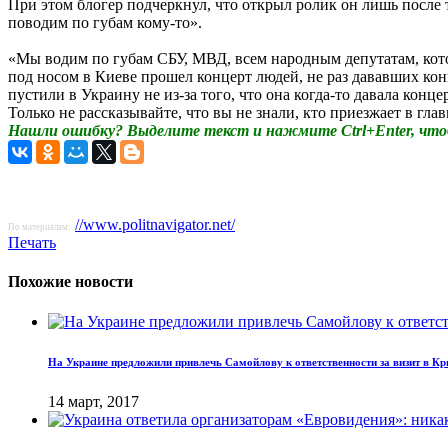
При этом блогер подчеркнул, что открыл ролик он лишь после то
поводим по губам кому-то».
«Мы водим по губам СБУ, МВД, всем народным депутатам, кото
под носом в Киеве прошел концерт людей, не раз дававших кон
пустили в Украину не из-за того, что она когда-то давала кон
Только не рассказывайте, что вы не знали, кто приезжает в г
Нашли ошибку? Выделите текст и нажмите Ctrl+Enter, что
//www.politnavigator.net/
По материалам:
Печать
Похожие новости
На Украине предложили привлечь Самойлову к ответственности за визит в К
14 март, 2017