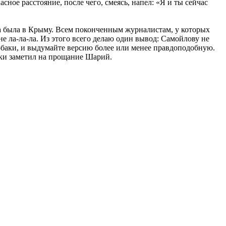
сное расстояние, после чего, смеясь, напел: «Я и ты сейчас
на была в Крыму. Всем поконченным журналистам, у которых
е ла-ла-ла. Из этого всего делаю один вывод: Самойлову не
, собаки, и выдумайте версию более или менее правдоподобную.
ски заметил на прощание Шарий.