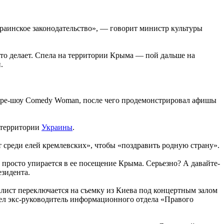
краинское законодательство», — говорит министр культуры
что делает. Спела на территории Крыма — пой дальше на
.
баре-шоу Comedy Woman, после чего продемонстрировал афишы
с территории
Украины
.
 среди елей кремлевских», чтобы «поздравить родную страну».
 просто упирается в ее посещение Крыма. Серьезно? А давайте-
езидента.
налист переключается на съемку из Киева под концертным залом
ишел экс-руководитель информационного отдела «Правого