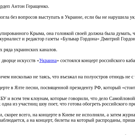
нардеп Антон Геращенко.
огла без вопросов выступать в Украине, если бы не нарушила у
купированного Крыма, она головкой своей должна была думать, 
журналист и редактор газеты «Бульвар Гордона» Дмитрий Гордон
х ряда украинских каналов.
 дворце искусств «
Украина
» состоялся концерт российского ка
ичем нисколько не таясь, что въезжал на полуостров отнюдь не 
ерте в Ялте песни, посвященной президенту РФ, который «стоит
БУ и всем тем клоунам, которые говорили, что дело Самойловой
 одна из участниц шоу поет, что готова обогреть российского пр
, скорее всего, на концерте в Киеве не исполняли, а затем жур
 наблюдается, а на концерт, билеты на который распроданы, пр