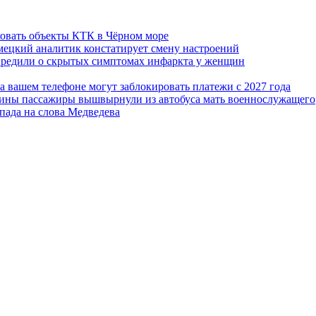
ковать объекты КТК в Чёрном море
емецкий аналитик констатирует смену настроений
упредили о скрытых симптомах инфаркта у женщин
а вашем телефоне могут заблокировать платежи с 2027 года
краины пассажиры вышвырнули из автобуса мать военнослужащего
апада на слова Медведева