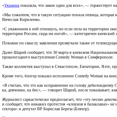
«
Украина
показала, что закон один для всех», — торжествует 
«Мы сожалеем, что в такую ситуацию попала певица, которая м
Вячеслав Кириленко.
«С уважением к ней отношусь, но если пела на территории ок
территории России, сюда ни ногой», — категоричен киевский 
Похожие по смыслу заявления прозвучали также от телеведущи
Далее Шарий сообщает, что 30 марта в киевском Национальном
прошлогоднего выступления Comedy Woman в Симферополе.
Также коллектив выступал в Севастополе, Евпатории, Ялте, пр
Кроме того, блогер показал исполнение Comedy Woman на конц
«Я считаю, что это как испражнение на голову дебилоидному С
ка, девчонки, на бис», — говорит Шарий, после показывает, как
Журналист саркастически предполагает, что «эту песню девочки
и сообщает, что никаких протестов «клоунов в балаклавах» не
сектора» и депутат ВР Борислав Береза (Бляхер).