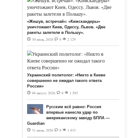
«Жешув, встречай»: «Кимскандеры»
уничтожают Киев, Одессу, Львов. «Две
ракеты залетели в Польшу».
30 июль, 2026
0
2 129
Украинский политолог: «Никто в Киеве
совершенно не ожидал такого ответа
России»
04 август, 2026
0
1 585
Русским всё равно: Россия
впервые нанесла удар по
американскому заводу БПЛА —
Guardian
31 июль, 2026
0
1 433