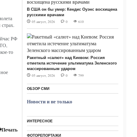
В США он бы умер: Кендис Оуэнс восхищена
русскими врачами
молета
05 август, 2026
0
610
 страх.
ейчас РФ
АТО,
кое-то
Ракетный «салют» над Киевом: Россия
отметила истечение ультиматума Зеленского
массированным ударом
нное
05 август, 2026
0
799
ОБЗОР СМИ
Новости и не только
ИНТЕРЕСНОЕ
Печать
ФОТОРЕПОРТАЖИ