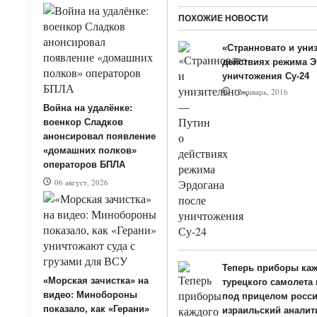
ПОХОЖИЕ НОВОСТИ
«Странновато и уни
действиях режима Э
уничтожения Су-24
12 январь, 2016
Война на удалёнке:
военкор Сладков
анонсировал появление
«домашних полков»
операторов БПЛА
06 август, 2026
Теперь приборы каж
«Морская зачистка» на
турецкого самолета 
видео: Минобороны
под прицелом росси
показало, как «Герани»
израильский аналит