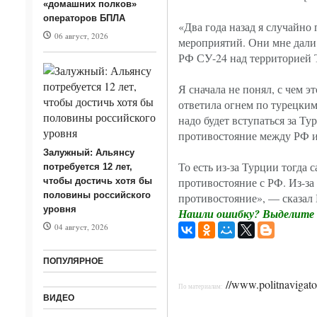
«домашних полков»
ж
операторов БПЛА
«Два года назад я случайно
06 август, 2026
мероприятий. Они мне дали 
РФ СУ-24 над территорией Т
Я сначала не понял, с чем э
ответила огнем по турецки
надо будет вступаться за Ту
противостояние между РФ 
Залужный: Альянсу
То есть из-за Турции тогда
потребуется 12 лет,
противостояние с РФ. Из-за
чтобы достичь хотя бы
половины российского
противостояние», — сказал 
уровня
Нашли ошибку? Выделите т
04 август, 2026
ПОПУЛЯРНОЕ
//www.politnavigator
По материалам:
ВИДЕО