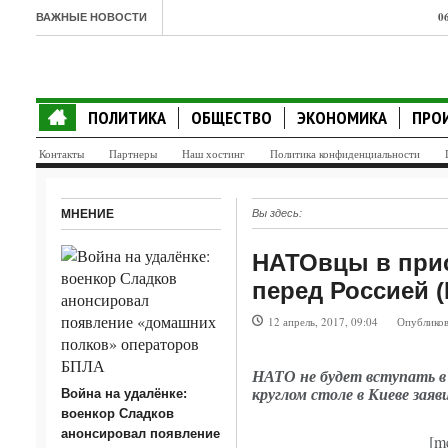
0
ВАЖНЫЕ НОВОСТИ
м
0
ПОЛИТИКА
ОБЩЕСТВО
ЭКОНОМИКА
ПРО
п
Контакты
Партнеры
Наш хостинг
Политика конфиденциальности
0
«
МНЕНИЕ
Вы здесь:
0
НАТОвцы в прис
т
перед Россией (
0
12 апрель, 2017, 09:04
Опубликов
к
0
НАТО не будет вступать в 
круглом столе в Киеве зая
Война на удалёнке:
с
военкор Сладков
анонсировал появление
0
[m