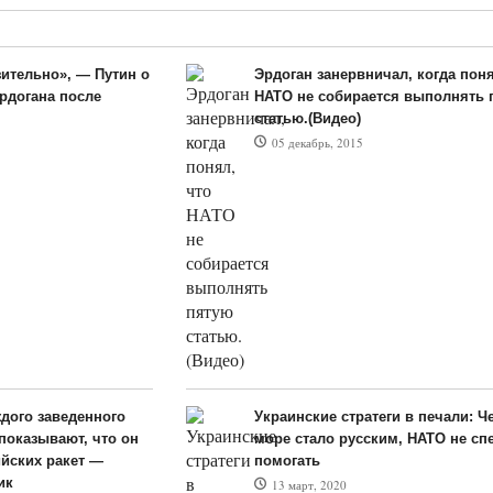
зительно», — Путин о
Эрдоган занервничал, когда поня
рдогана после
НАТО не собирается выполнять 
статью.(Видео)
05 декабрь, 2015
дого заведенного
Украинские стратеги в печали: Ч
показывают, что он
море стало русским, НАТО не сп
йских ракет —
помогать
ик
13 март, 2020