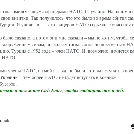
ёстких ограничений для уехавших должников и иноагентов
 познакомился с двумя офицерами НАТО. Случайно. На одном из
свои визитки. Так получилось, что это было во время сбития са
урции. Я увидел в глазах офицеров НАТО серьезные опасения и
то было связано, а потом они мне сказали – мы не хотим, чтобы с
м вооруженным силам, поскольку тогда, согласно документам Н
рцию. Турция с 1952 года – член НАТО. И, возможно, начнется ка
и НАТО.
 сами члены НАТО, на мой взгляд, не были готовы вступать в вое
Украины
– тем более НАТО не будет вступать в военное
Бузаров.
екст и нажмите Ctrl+Enter, чтобы сообщить нам о ней.
.net/