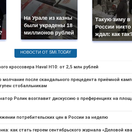
а
На Урале из казны
Такую зиму в
А
были украдены 18
России никто
?
миллионов рублей
ждал: как так?