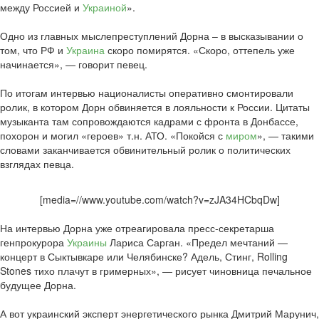
между Россией и
Украиной
».
Одно из главных мыслепреступлений Дорна – в высказывании о
том, что РФ и
Украина
скоро помирятся. «Скоро, оттепель уже
начинается», — говорит певец.
По итогам интервью националисты оперативно смонтировали
ролик, в котором Дорн обвиняется в лояльности к России. Цитаты
музыканта там сопровождаются кадрами с фронта в Донбассе,
похорон и могил «героев» т.н. АТО. «Покойся с
миром
», — такими
словами заканчивается обвинительный ролик о политических
взглядах певца.
[media=//www.youtube.com/watch?v=zJA34HCbqDw]
На интервью Дорна уже отреагировала пресс-секретарша
генпрокурора
Украины
Лариса Сарган. «Предел мечтаний —
концерт в Сыктывкаре или Челябинске? Адель, Стинг, Rolling
Stones тихо плачут в гримерных», — рисует чиновница печальное
будущее Дорна.
А вот украинский эксперт энергетического рынка Дмитрий Марунич,