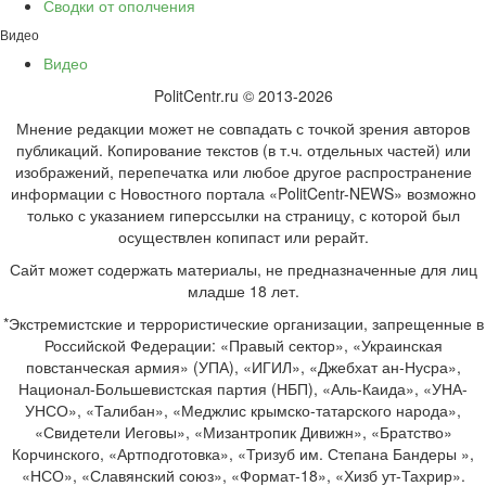
Сводки от ополчения
Видео
Видео
PolitCentr.ru © 2013-2026
Мнение редакции может не совпадать с точкой зрения авторов
публикаций. Копирование текстов (в т.ч. отдельных частей) или
изображений, перепечатка или любое другое распространение
информации с Новостного портала «PolitCentr-NEWS» возможно
только с указанием гиперссылки на страницу, с которой был
осуществлен копипаст или рерайт.
Сайт может содержать материалы, не предназначенные для лиц
младше 18 лет.
*Экстремистские и террористические организации, запрещенные в
Российской Федерации: «Правый сектор», «Украинская
повстанческая армия» (УПА), «ИГИЛ», «Джебхат ан-Нусра»,
Национал-Большевистская партия (НБП), «Аль-Каида», «УНА-
УНСО», «Талибан», «Меджлис крымско-татарского народа»,
«Свидетели Иеговы», «Мизантропик Дивижн», «Братство»
Корчинского, «Артподготовка», «Тризуб им. Степана Бандеры »,
«НСО», «Славянский союз», «Формат-18», «Хизб ут-Тахрир».