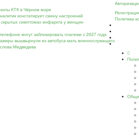
Авторизаци
ъекты КТК в Чёрном море
Регистраци
налитик констатирует смену настроений
Политика к
 о скрытых симптомах инфаркта у женщин
телефоне могут заблокировать платежи с 2027 года
ассажиры вышвырнули из автобуса мать военнослужащего
а слова Медведева
Поли
Обще