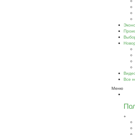
Экон
Прои
Выбо
Ново
Виде
Все н
Меню
По
+