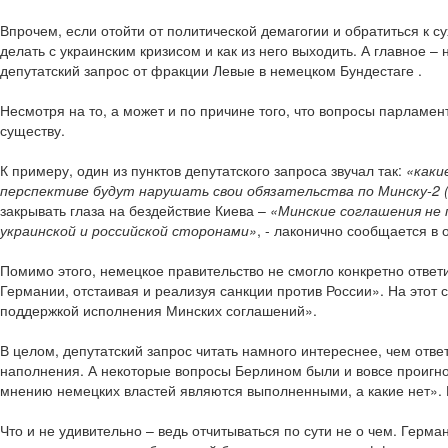
Впрочем, если отойти от политической демагогии и обратиться к 
делать с украинским кризисом и как из него выходить. А главное 
депутатский запрос от фракции Левые в немецком Бундестаге .
Несмотря на то, а может и по причине того, что вопросы парлам
существу.
К примеру, один из пунктов депутатского запроса звучал так:
«каки
перспективе будут нарушать свои обязательства по Минску-2 
закрывать глаза на бездействие Киева –
«Минские соглашения не
украинской и российской сторонами»
, - лаконично сообщается в 
Помимо этого, немецкое правительство не смогло конкретно ответи
Германии, отстаивая и реализуя санкции против России». На этот
поддержкой исполнения Минских соглашений».
В целом, депутатский запрос читать намного интереснее, чем отве
наполнения. А некоторые вопросы Берлином были и вовсе проигно
мнению немецких властей являются выполненными, а какие нет». 
Что и не удивительно – ведь отчитываться по сути не о чем. Герм