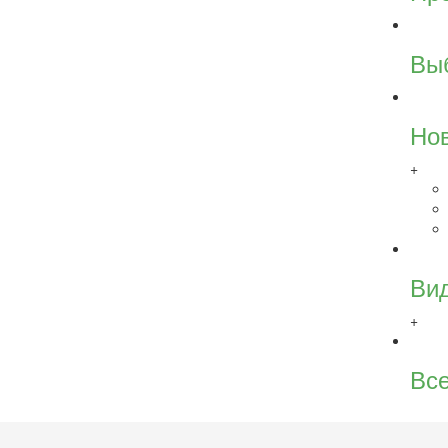
Вы
Но
+
Ви
+
Все