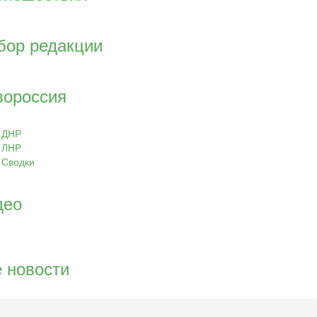
бор редакции
вороссия
ДНР
ЛНР
Сводки
део
 новости