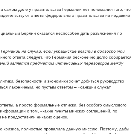
на самом деле у правительства Германии нет понимания того, что
 свидетельствуют ответы федерального правительства на недавний
фициальный Берлин оказался неспособен дать разъяснения по
ермании на случай, если украинские власти в долгосрочной
енного ответа следует, что Германия бесконечно долго собирается
ений является предметом интенсивных переговоров между
олитики, безопасности и экономики хочет добиться руководство
ться лаконичным, но пустым ответом – «санкции служат
 ответы, а просто формальные отписки, без особого смыслового
 информации о том, «какие пункты минских соглашений, по
 не предоставили никаких оценок.
ого кризиса, полностью провалила данную миссию. Поэтому, дабы