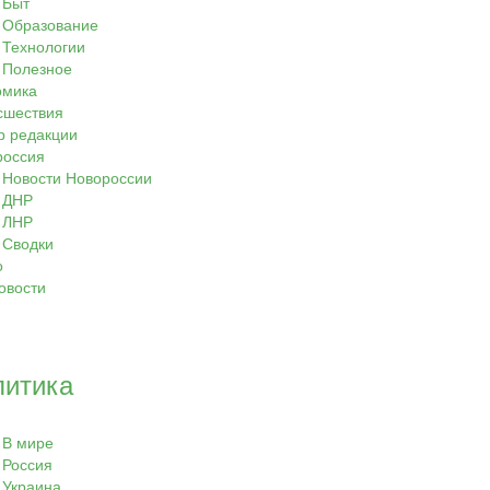
Быт
Образование
Технологии
Полезное
омика
сшествия
р редакции
россия
Новости Новороссии
ДНР
ЛНР
Сводки
о
овости
литика
В мире
Россия
Украина