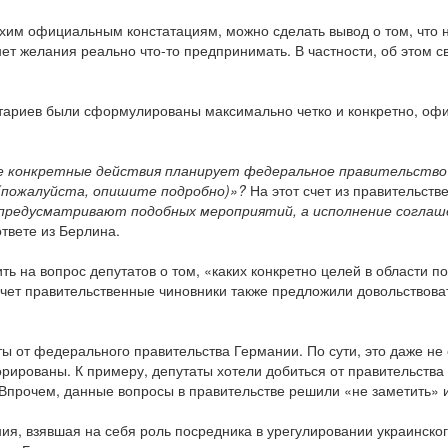
сухим официальным констатациям, можно сделать вывод о том, что 
– нет желания реально что-то предпринимать. В частности, об этом
ентариев были сформулированы максимально четко и конкретно, о
е конкретные действия планирует федеральное правительство Г
(пожалуйста, опишите подробно)»?
На этот счет из правительств
 предусматривают подобных мероприятий, а исполнение соглаш
ответе из Берлина.
ть на вопрос депутатов о том, «каких конкретно целей в области п
 счет правительственные чиновники также предложили довольствова
ты от федерального правительства Германии. По сути, это даже не
рированы. К примеру, депутаты хотели добиться от правительства
Впрочем, данные вопросы в правительстве решили «не заметить» и
ания, взявшая на себя роль посредника в урегулировании украинск