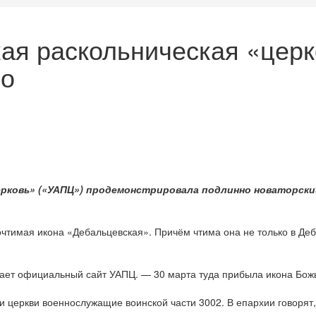
ая раскольническая «церк
во
ерковь» («УАПЦ») продемонстрировала подлинно новаторский
очтимая икона «Дебальцевская». Причём чтима она не только в Де
ает официальный сайт УАПЦ. — 30 марта туда прибыла икона Бож
и церкви военнослужащие воинской части 3002. В епархии говоря