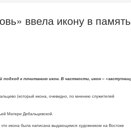
овь» ввела икону в память
 подход к почитанию икон. В частности, икон – «заступниц
бальцево (который икона, очевидно, по мнению служителей
ьей Матери Дебальцевской.
т, что икона была написана выдающимся художником на Востоке