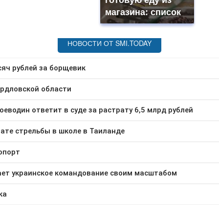
готовую еду из
магазина: список