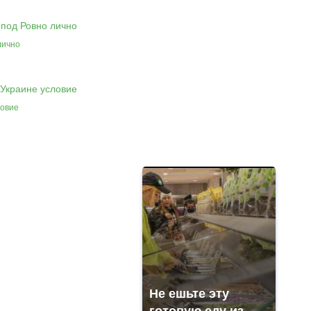
лично
ловие
Не ешьте эту