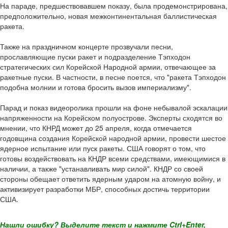
На параде, предшествовавшем показу, была продемонстрирована,
предположительно, новая межконтинентальная баллистическая
ракета.
Также на праздничном концерте прозвучали песни,
прославляющие пуски ракет и подразделение Тэпходон
стратегических сил Корейской Народной армии, отвечающее за
ракетные пуски. В частности, в песне поется, что "ракета Тэпходон
подобна молнии и готова бросить вызов империализму".
Парад и показ видеоролика прошли на фоне небывалой эскалации
напряженности на Корейском полуострове. Эксперты сходятся во
мнении, что КНРД может до 25 апреля, когда отмечается
годовщина создания Корейской народной армии, провести шестое
ядерное испытание или пуск ракеты. США говорят о том, что
готовы воздействовать на КНДР всеми средствами, имеющимися в
наличии, а также "устанавливать мир силой". КНДР со своей
стороны обещает ответить ядерным ударом на атомную войну, и
активизирует разработки МБР, способных достичь территории
США.
Нашли ошибку? Выделите текст и нажмите Ctrl+Enter,