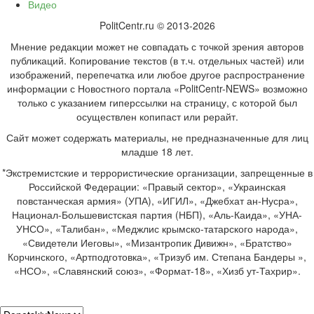
Видео
PolitCentr.ru © 2013-2026
Мнение редакции может не совпадать с точкой зрения авторов
публикаций. Копирование текстов (в т.ч. отдельных частей) или
изображений, перепечатка или любое другое распространение
информации с Новостного портала «PolitCentr-NEWS» возможно
только с указанием гиперссылки на страницу, с которой был
осуществлен копипаст или рерайт.
Сайт может содержать материалы, не предназначенные для лиц
младше 18 лет.
*Экстремистские и террористические организации, запрещенные в
Российской Федерации: «Правый сектор», «Украинская
повстанческая армия» (УПА), «ИГИЛ», «Джебхат ан-Нусра»,
Национал-Большевистская партия (НБП), «Аль-Каида», «УНА-
УНСО», «Талибан», «Меджлис крымско-татарского народа»,
«Свидетели Иеговы», «Мизантропик Дивижн», «Братство»
Корчинского, «Артподготовка», «Тризуб им. Степана Бандеры »,
«НСО», «Славянский союз», «Формат-18», «Хизб ут-Тахрир».