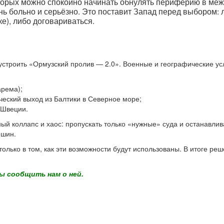
оторых можно спокойно начинать обнулять периферию в меж
ь больно и серьёзно. Это поставит Запад перед выбором: 
ке), либо договариваться.
строить «Ормузский пролив — 2.0». Военные и географические усл
арема);
ческий выход из Балтики в Северное море;
 Швеции.
ый коллапс и хаос: пропускать только «нужные» суда и останавли
ешин.
олько в том, как эти возможности будут использованы. В итоге ре
ы сообщить нам о ней.