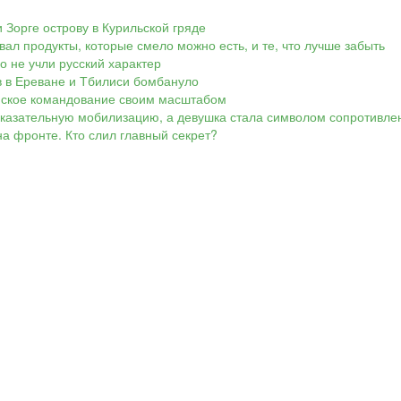
 Зорге острову в Курильской гряде
вал продукты, которые смело можно есть, и те, что лучше забыть
Но не учли русский характер
ов в Ереване и Тбилиси бомбануло
аинское командование своим масштабом
показательную мобилизацию, а девушка стала символом сопротивле
а фронте. Кто слил главный секрет?