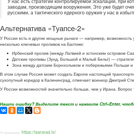
У нас есть стратегии контролируемой эскалации, при к
заводам, производящим вооружения. Это уже будет очен
русскими, а тактического ядерного оружия у нас в избыт
Альтернатива «Туапсе-2»
У России есть и другие мощные рычаги — например, возможность у
несколько ключевых проливов на Балтике:
Ирбенский пролив (между Латвией и эстонским островом Са
Датские проливы (Зунд, Большой и Малый Бельт) — стратеги
Зона между датским Борнхольмом и побережьями Польши и
В этом случае Россия может создать Европе настоящий транспортн
сухопутный коридор в Калининград, отмечает военкор Дмитрий Ст
У России возможностей значительно больше, чем у Ирана. Вопрос т
Нашли ошибку? Выделите текст и нажмите Ctrl+Enter, чтоб
https://tsargrad.tv/
По материалам: