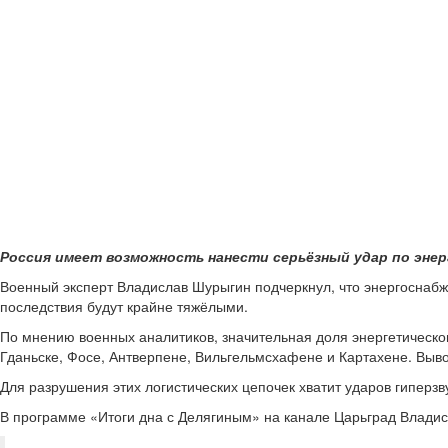
Россия имеет возможность нанести серьёзный удар по эне
Военный эксперт Владислав Шурыгин подчеркнул, что энергоснабж
последствия будут крайне тяжёлыми.
По мнению военных аналитиков, значительная доля энергетическо
Гданьске, Фосе, Антверпене, Вильгельмсхафене и Картахене. Выв
Для разрушения этих логистических цепочек хватит ударов гипер
В программе «Итоги дна с Делягиным» на канале Царьград Влади