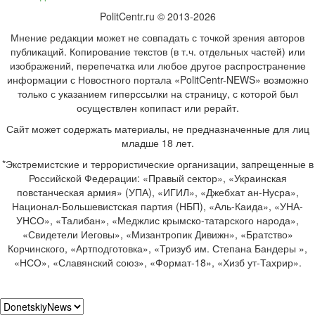
PolitCentr.ru © 2013-2026
Мнение редакции может не совпадать с точкой зрения авторов
публикаций. Копирование текстов (в т.ч. отдельных частей) или
изображений, перепечатка или любое другое распространение
информации с Новостного портала «PolitCentr-NEWS» возможно
только с указанием гиперссылки на страницу, с которой был
осуществлен копипаст или рерайт.
Сайт может содержать материалы, не предназначенные для лиц
младше 18 лет.
*Экстремистские и террористические организации, запрещенные в
Российской Федерации: «Правый сектор», «Украинская
повстанческая армия» (УПА), «ИГИЛ», «Джебхат ан-Нусра»,
Национал-Большевистская партия (НБП), «Аль-Каида», «УНА-
УНСО», «Талибан», «Меджлис крымско-татарского народа»,
«Свидетели Иеговы», «Мизантропик Дивижн», «Братство»
Корчинского, «Артподготовка», «Тризуб им. Степана Бандеры »,
«НСО», «Славянский союз», «Формат-18», «Хизб ут-Тахрир».