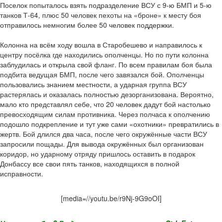
Поселок попыталось взять подразделение ВСУ с 9-ю БМП и 5-ю
танков Т-64, плюс 50 человек пехоты на «броне» к месту боя
отправилось немногим более 50 человек поддержки.
Колонна на всём ходу вошла в Старобешево и направилось к
центру посёлка где находились ополченцы. Но по пути колонна
заблудилась и открыла свой фланг. По всем правилам боя была
подбита ведущая БМП, после чего завязался бой. Ополченцы
пользовались знанием местности, а ударная группа ВСУ
растерялась и оказалась полностью дезорганизована. Вероятно,
мало кто представлял себе, что 20 человек дадут бой настолько
превосходящим силам противника. Через полчаса к ополчению
подошло подкрепление и тут уже сами «охотники» превратились в
жертв. Бой длился два часа, после чего окружённые части ВСУ
запросили пощады. Для вывода окружённых был организован
коридор, но ударному отряду пришлось оставить в подарок
Донбассу все свои пять танков, находящихся в полной
исправности.
[media=//youtu.be/r9Nj-9G9oOI]