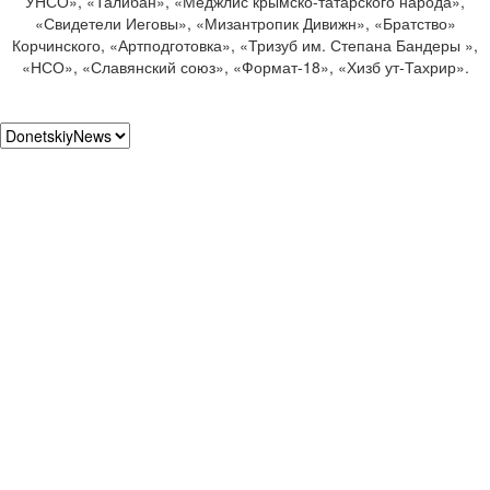
УНСО», «Талибан», «Меджлис крымско-татарского народа»,
«Свидетели Иеговы», «Мизантропик Дивижн», «Братство»
Корчинского, «Артподготовка», «Тризуб им. Степана Бандеры »,
«НСО», «Славянский союз», «Формат-18», «Хизб ут-Тахрир».