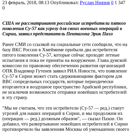
23 февраль, 2018, 08:13
Опубликовал:
Руслан Ниязов
0
1 347
0
США не рассматривают российские истребители пятого
поколения Су-57 как угрозу для своих военных операций в
Сирии, заявил представитель Пентагона Эрик Пахо
Ранее СМИ со ссылкой на социальные сети сообщили, что на
базу ВКС России в Хмеймиме прибыли два истребителя
пятого поколения Су-57, которые сейчас проходят летные
испытания и пока не приняты на вооружение. Глава думской
комиссии по правовому обеспечению развития организаций
ОПК Владимир Гутенев заявил РИА Новости, что появление
Су-57 в Сирии может стать сдерживающими фактором для
ВВС сопредельных государств, которые периодически
вторгаются в воздушное пространство Арабской республики,
не исключив возможности отправки новейших истребителей
в эту страну.
"Мы не считаем, что эти истребители (Су-57 — ред.) станут
угрозой для наших операций в Сирии, и мы продолжим их
(операции — ред.) должным образом", — сказал Пахон. Он
добавил, что развертывание новейших истребителей в Сирии
противоречило бы заявлениям Москвы об уменьшении своего