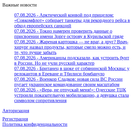
Важные новости
07.08.2026 - Арктический конвой под прицелом:
«Совкомфлот» собирает танкеры для рекордного рейса в
обход европейских санкций
07.08.2026 - Токио намерен проверить данные о
присвоении имени Зорге острову в Курильской гряде
07.08.2026 - Жареная картошка — не враг, а друг? Врач-
хирург назвал продукты, которые смело можно есть, и
те, что лучше забыть
07.08.2026 - Американцы подсказали, как устроить бунт
в России. Но не учли русский характер
07.08.2026 - Британец в шоке от собянинской Москвы: у
релокантов в Ереване и Тбилиси бомбануло
07.08.2026 - Военкор Сладков: новая сила ВС России
пугает украинское командование своим масштабом
07.08.2026 - «Вера, не отпускай меня!»: Одесские ТЦК
устроили показательную мобилизацию, а девушка стала
символом сопротивления
Авторизация
Регистрация
Политика конфиденциальности