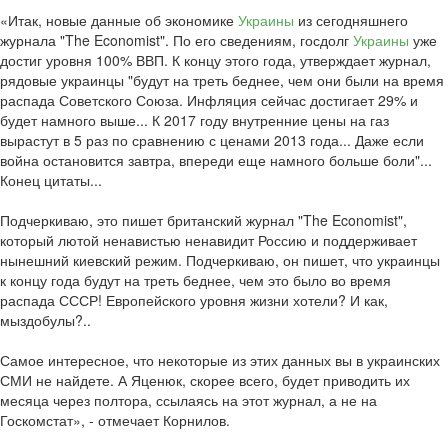
«Итак, новые данные об экономике
Украины
из сегодняшнего
журнала "The Economist". По его сведениям, госдолг
Украины
уже
достиг уровня 100% ВВП. К концу этого года, утверждает журнал,
рядовые украинцы "будут на треть беднее, чем они были на время
распада Советского Союза. Инфляция сейчас достигает 29% и
будет намного выше... К 2017 году внутренние цены на газ
вырастут в 5 раз по сравнению с ценами 2013 года... Даже если
война остановится завтра, впереди еще намного больше боли"...
Конец цитаты...
Подчеркиваю, это пишет британский журнал "The Economist",
который лютой ненавистью ненавидит Россию и поддерживает
нынешний киевский режим. Подчеркиваю, он пишет, что украинцы
к концу года будут на треть беднее, чем это было во время
распада СССР! Европейского уровня жизни хотели? И как,
мыздобулы?..
Самое интересное, что некоторые из этих данных вы в украинских
СМИ не найдете. А Яценюк, скорее всего, будет приводить их
месяца через полтора, ссылаясь на этот журнал, а не на
Госкомстат», - отмечает Корнилов.