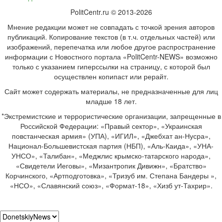
PolitCentr.ru © 2013-2026
Мнение редакции может не совпадать с точкой зрения авторов
публикаций. Копирование текстов (в т.ч. отдельных частей) или
изображений, перепечатка или любое другое распространение
информации с Новостного портала «PolitCentr-NEWS» возможно
только с указанием гиперссылки на страницу, с которой был
осуществлен копипаст или рерайт.
Сайт может содержать материалы, не предназначенные для лиц
младше 18 лет.
*Экстремистские и террористические организации, запрещенные в
Российской Федерации: «Правый сектор», «Украинская
повстанческая армия» (УПА), «ИГИЛ», «Джебхат ан-Нусра»,
Национал-Большевистская партия (НБП), «Аль-Каида», «УНА-
УНСО», «Талибан», «Меджлис крымско-татарского народа»,
«Свидетели Иеговы», «Мизантропик Дивижн», «Братство»
Корчинского, «Артподготовка», «Тризуб им. Степана Бандеры »,
«НСО», «Славянский союз», «Формат-18», «Хизб ут-Тахрир».