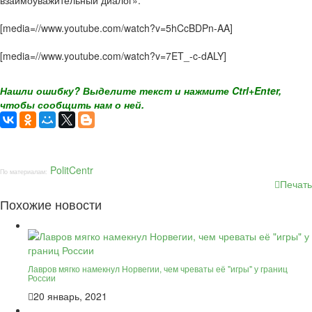
взаимоуважительный диалог».
[media=//www.youtube.com/watch?v=5hCcBDPn-AA]
[media=//www.youtube.com/watch?v=7ET_-c-dALY]
Нашли ошибку? Выделите текст и нажмите Ctrl+Enter,
чтобы сообщить нам о ней.
PolitCentr
По материалам:
Печать
Похожие новости
Лавров мягко намекнул Норвегии, чем чреваты её "игры" у границ
России
20 январь, 2021