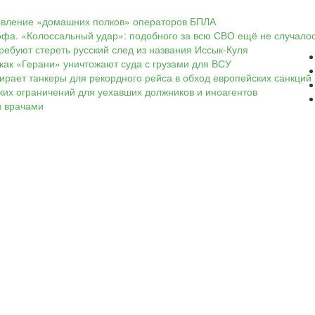
оявление «домашних полков» операторов БПЛА
офа. «Колоссальный удар»: подобного за всю СВО ещё не случало
ребуют стереть русский след из названия Иссык-Куля
 как «Герани» уничтожают суда с грузами для ВСУ
ирает танкеры для рекордного рейса в обход европейских санкций
тких ограничений для уехавших должников и иноагентов
и врачами