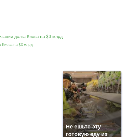
а Киева на $3 млрд
Не ешьте эту
готовую еду из