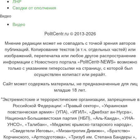
ЛНР
Сводки от ополчения
Видео
Видео
PolitCentr.ru © 2013-2026
Мнение редакции может не совпадать с точкой зрения авторов
публикаций. Копирование текстов (в т.ч. отдельных частей) или
изображений, перепечатка или любое другое распространение
информации с Новостного портала «PolitCentr-NEWS» возможно
только с указанием гиперссылки на страницу, с которой был
осуществлен копипаст или рерайт.
Сайт может содержать материалы, не предназначенные для лиц
младше 18 лет.
*Экстремистские и террористические организации, запрещенные в
Российской Федерации: «Правый сектор», «Украинская
повстанческая армия» (УПА), «ИГИЛ», «Джебхат ан-Нусра»,
Национал-Большевистская партия (НБП), «Аль-Каида», «УНА-
УНСО», «Талибан», «Меджлис крымско-татарского народа»,
«Свидетели Иеговы», «Мизантропик Дивижн», «Братство»
Корчинского, «Артподготовка», «Тризуб им. Степана Бандеры »,