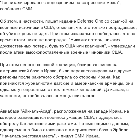
"Госпитализированы с подозрением на сотрясение мозга", -
сообщают СМИ.
Об этом, в частности, пишет издание Defense One со ссылкой на
военные источники в США, отмечая, что это только пострадавшие,
об убитых речь не идет. При этом изначально сообщалось, что во
время атаки никто не пострадал. "Никаких потерь, никаких
дружественных потерь, будь то США или коалиция", - утверждали
после атаки высокопоставленные военные чиновники США.
При этом оенные союзной коалиции, базировавшиеся на
американской базе в Ираке, были передислоцированы в другие
регионы после ракетного обстрела со стороны Ирана. Как
признаются журналистам датские и американские армейцы, они
едва могут оправиться от тех тяжёлых мгновений. Датчанам, в
частности, потребовалась помощь психологов.
Авиабаза "Айн-аль-Асад", расположенная на западе Ирака, на
которой размещаются военнослужащие США, подверглась
обстрелу баллистическими ракетами. По имеющимся данным,
одновременно была атакована и американская база в Эрбиле.
"Началась жестокая месть", - пишут СМИ Ирана.