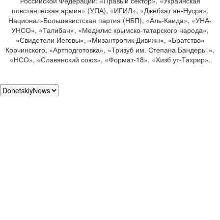
Российской Федерации: «Правый сектор», «Украинская
повстанческая армия» (УПА), «ИГИЛ», «Джебхат ан-Нусра»,
Национал-Большевистская партия (НБП), «Аль-Каида», «УНА-
УНСО», «Талибан», «Меджлис крымско-татарского народа»,
«Свидетели Иеговы», «Мизантропик Дивижн», «Братство»
Корчинского, «Артподготовка», «Тризуб им. Степана Бандеры »,
«НСО», «Славянский союз», «Формат-18», «Хизб ут-Тахрир».