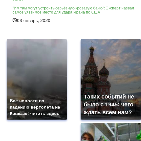
"Им там могут устроить серьёзную кровавую баню": Эксперт назвал
самое уязвимое место для удара Ирана по США
08 январь, 2020
Таких событий не
Все новости по
было с 1945: чего
падению вертолета на
ждать всем нам?
Кавказе: читать здесь