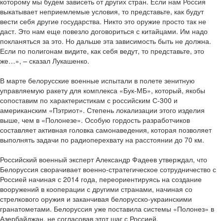
которому мы будем зависеть от других стран. Если нам Россия
выкатывает неприемлемые условия, то представьте, как будут
вести себя другие государства. Никто это оружие просто так не
даст. Это нам еще повезло договориться с китайцами. Им надо
покланяться за это. Но дальше эта зависимость быть не должна.
Если по полигонам видите, как себя ведут, то представьте, это
же…», – сказал Лукашенко.
В марте белорусские военные испытали в полете зенитную
управляемую ракету для комплекса «Бук-МБ», который, якобы
сопоставим по характеристикам с российским С-300 и
американским «Пэтриот». Степень локализации этого изделия
выше, чем в «Полонезе». Особую гордость разработчиков
составляет активная головка самонаведения, которая позволяет
выполнять задачи по радиоперехвату на расстоянии до 70 км.
Российский военный эксперт Александр Фадеев утверждал, что
Белоруссия сворачивает военно-стратегическое сотрудничество с
Россией начиная с 2014 года, переориентируясь на создание
вооружений в кооперации с другими странами, начиная со
стрелкового оружия и заканчивая белорусско-украинскими
гранатометами. Белоруссия уже поставила системы «Полонез» в
Азербайджан, не согласовав этот шаг с Россией.