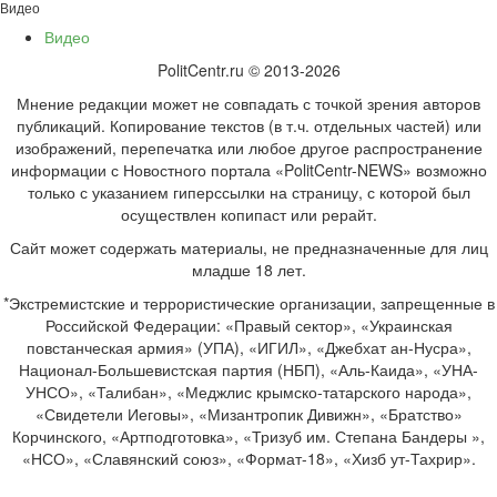
Видео
Видео
PolitCentr.ru © 2013-2026
Мнение редакции может не совпадать с точкой зрения авторов
публикаций. Копирование текстов (в т.ч. отдельных частей) или
изображений, перепечатка или любое другое распространение
информации с Новостного портала «PolitCentr-NEWS» возможно
только с указанием гиперссылки на страницу, с которой был
осуществлен копипаст или рерайт.
Сайт может содержать материалы, не предназначенные для лиц
младше 18 лет.
*Экстремистские и террористические организации, запрещенные в
Российской Федерации: «Правый сектор», «Украинская
повстанческая армия» (УПА), «ИГИЛ», «Джебхат ан-Нусра»,
Национал-Большевистская партия (НБП), «Аль-Каида», «УНА-
УНСО», «Талибан», «Меджлис крымско-татарского народа»,
«Свидетели Иеговы», «Мизантропик Дивижн», «Братство»
Корчинского, «Артподготовка», «Тризуб им. Степана Бандеры »,
«НСО», «Славянский союз», «Формат-18», «Хизб ут-Тахрир».