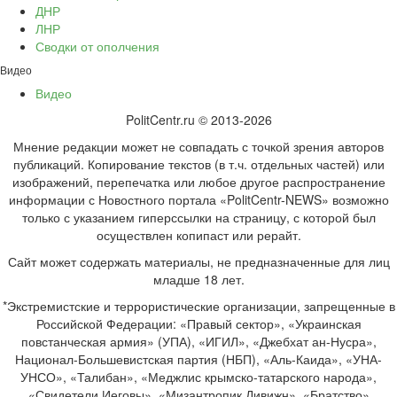
ДНР
ЛНР
Сводки от ополчения
Видео
Видео
PolitCentr.ru © 2013-2026
Мнение редакции может не совпадать с точкой зрения авторов
публикаций. Копирование текстов (в т.ч. отдельных частей) или
изображений, перепечатка или любое другое распространение
информации с Новостного портала «PolitCentr-NEWS» возможно
только с указанием гиперссылки на страницу, с которой был
осуществлен копипаст или рерайт.
Сайт может содержать материалы, не предназначенные для лиц
младше 18 лет.
*Экстремистские и террористические организации, запрещенные в
Российской Федерации: «Правый сектор», «Украинская
повстанческая армия» (УПА), «ИГИЛ», «Джебхат ан-Нусра»,
Национал-Большевистская партия (НБП), «Аль-Каида», «УНА-
УНСО», «Талибан», «Меджлис крымско-татарского народа»,
«Свидетели Иеговы», «Мизантропик Дивижн», «Братство»