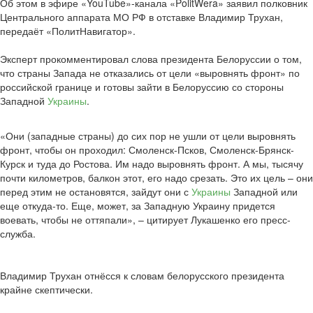
Об этом в эфире «YouTube»-канала «PolitWera» заявил полковник
Центрального аппарата МО РФ в отставке Владимир Трухан,
передаёт «ПолитНавигатор».
Эксперт прокомментировал слова президента Белоруссии о том,
что страны Запада не отказались от цели «выровнять фронт» по
российской границе и готовы зайти в Белоруссию со стороны
Западной
Украины
.
«Они (западные страны) до сих пор не ушли от цели выровнять
фронт, чтобы он проходил: Смоленск-Псков, Смоленск-Брянск-
Курск и туда до Ростова. Им надо выровнять фронт. А мы, тысячу
почти километров, балкон этот, его надо срезать. Это их цель – они
перед этим не остановятся, зайдут они с
Украины
Западной или
еще откуда-то. Еще, может, за Западную Украину придется
воевать, чтобы не оттяпали», – цитирует Лукашенко его пресс-
служба.
Владимир Трухан отнёсся к словам белорусского президента
крайне скептически.