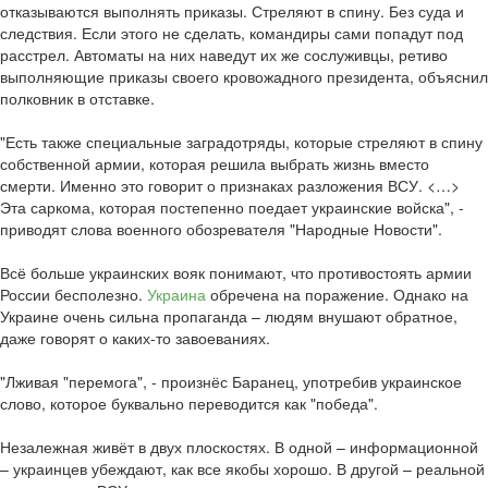
отказываются выполнять приказы. Стреляют в спину. Без суда и
следствия. Если этого не сделать, командиры сами попадут под
расстрел. Автоматы на них наведут их же сослуживцы, ретиво
выполняющие приказы своего кровожадного президента, объяснил
полковник в отставке.
"Есть также специальные заградотряды, которые стреляют в спину
собственной армии, которая решила выбрать жизнь вместо
смерти. Именно это говорит о признаках разложения ВСУ. <…>
Эта саркома, которая постепенно поедает украинские войска", -
приводят слова военного обозревателя "Народные Новости".
Всё больше украинских вояк понимают, что противостоять армии
России бесполезно.
Украина
обречена на поражение. Однако на
Украине очень сильна пропаганда – людям внушают обратное,
даже говорят о каких-то завоеваниях.
"Лживая "перемога", - произнёс Баранец, употребив украинское
слово, которое буквально переводится как "победа".
Незалежная живёт в двух плоскостях. В одной – информационной
– украинцев убеждают, как все якобы хорошо. В другой – реальной