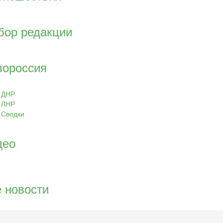
бор редакции
вороссия
ДНР
ЛНР
Сводки
део
 новости