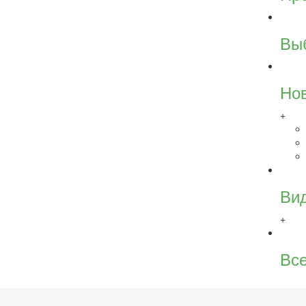
Вы
Но
+
Ви
+
Все