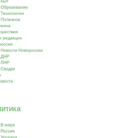
Быт
Образование
Технологии
Полезное
омика
сшествия
р редакции
россия
Новости Новороссии
ДНР
ЛНР
Сводки
о
овости
литика
В мире
Россия
Украина