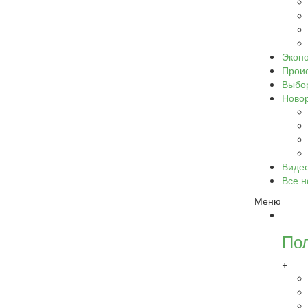
Экон
Прои
Выбо
Ново
Виде
Все н
Меню
По
+