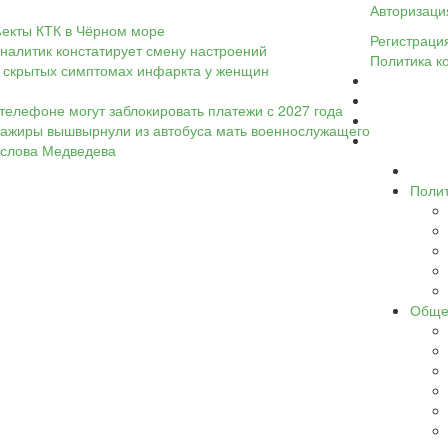
Авторизаци
ъекты КТК в Чёрном море
Регистраци
налитик констатирует смену настроений
Политика к
 о скрытых симптомах инфаркта у женщин
телефоне могут заблокировать платежи с 2027 года
ассажиры вышвырнули из автобуса мать военнослужащего
а слова Медведева
Поли
Обще