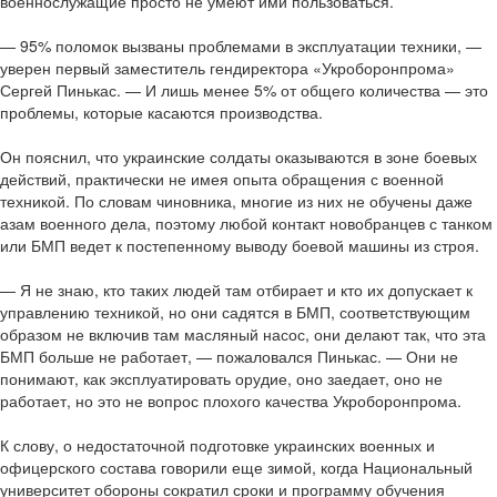
военнослужащие просто не умеют ими пользоваться.
— 95% поломок вызваны проблемами в эксплуатации техники, —
уверен первый заместитель гендиректора «Укроборонпрома»
Сергей Пинькас. — И лишь менее 5% от общего количества — это
проблемы, которые касаются производства.
Он пояснил, что украинские солдаты оказываются в зоне боевых
действий, практически не имея опыта обращения с военной
техникой. По словам чиновника, многие из них не обучены даже
азам военного дела, поэтому любой контакт новобранцев с танком
или БМП ведет к постепенному выводу боевой машины из строя.
— Я не знаю, кто таких людей там отбирает и кто их допускает к
управлению техникой, но они садятся в БМП, соответствующим
образом не включив там масляный насос, они делают так, что эта
БМП больше не работает, — пожаловался Пинькас. — Они не
понимают, как эксплуатировать орудие, оно заедает, оно не
работает, но это не вопрос плохого качества Укроборонпрома.
К слову, о недостаточной подготовке украинских военных и
офицерского состава говорили еще зимой, когда Национальный
университет обороны сократил сроки и программу обучения