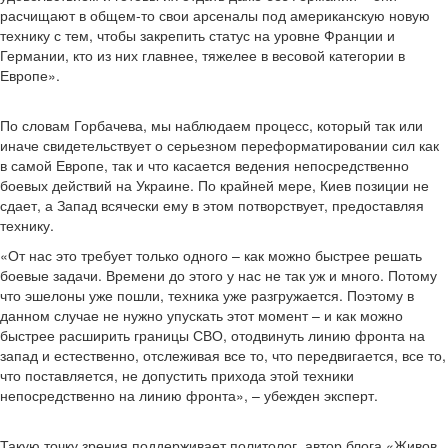
расчищают в общем-то свои арсеналы под американскую новую
технику с тем, чтобы закрепить статус на уровне Франции и
Германии, кто из них главнее, тяжелее в весовой категории в
Европе».
По словам Горбачева, мы наблюдаем процесс, который так или
иначе свидетельствует о серьезном переформатировании сил как
в самой Европе, так и что касается ведения непосредственно
боевых действий на Украине. По крайней мере, Киев позиции не
сдает, а Запад всячески ему в этом потворствует, предоставляя
технику.
«От нас это требует только одного – как можно быстрее решать
боевые задачи. Времени до этого у нас не так уж и много. Потому
что эшелоны уже пошли, техника уже разгружается. Поэтому в
данном случае не нужно упускать этот момент – и как можно
быстрее расширить границы СВО, отодвинуть линию фронта на
запад и естественно, отслеживая все то, что передвигается, все то,
что поставляется, не допустить прихода этой техники
непосредственно на линию фронта», – убежден эксперт.
Такую точку зрения поддерживает политолог, автор блога «Живов