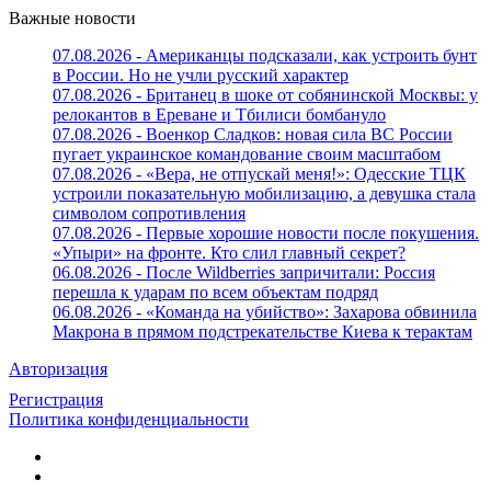
Важные новости
07.08.2026 - Американцы подсказали, как устроить бунт
в России. Но не учли русский характер
07.08.2026 - Британец в шоке от собянинской Москвы: у
релокантов в Ереване и Тбилиси бомбануло
07.08.2026 - Военкор Сладков: новая сила ВС России
пугает украинское командование своим масштабом
07.08.2026 - «Вера, не отпускай меня!»: Одесские ТЦК
устроили показательную мобилизацию, а девушка стала
символом сопротивления
07.08.2026 - Первые хорошие новости после покушения.
«Упыри» на фронте. Кто слил главный секрет?
06.08.2026 - После Wildberries запричитали: Россия
перешла к ударам по всем объектам подряд
06.08.2026 - «Команда на убийство»: Захарова обвинила
Макрона в прямом подстрекательстве Киева к терактам
Авторизация
Регистрация
Политика конфиденциальности