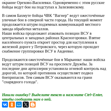
окраине Орехово-Василевки. Одновременно с этим русские
бойцы ведут бои на подступах к Зализнянскому.
В самом Бахмуте бойцы ЧВК "Вагнер" ведут ожесточённые
уличные бои в северной части города. На текущий момент
продолжается штурм подземных коммуникаций местного
завода обработки металлов.
Наши войска продолжают атаковать позиции ВСУ в
центральных и западных районах Красногоровки. Взятие
населённого пункта откроет простор для наступления к
железной дороге у Петровского, через которую проходит
снабжение группировки ВСУ в Авдеевке.
Продолжаются ожесточённые бои в Марьинке: наши войска
ведут штурм позиций ВСУ на проспекте Дружбы. За
последние дни артиллерия установила огневой контроль над
дорогой, по которой противник осуществляет подвоз
боеприпасов. Тем самым ВСУ оказываются на грани
"снарядного голода".
Нашли ошибку? Выделите текст и нажмите Ctrl+Enter,
чтобы сообщить нам о ней.