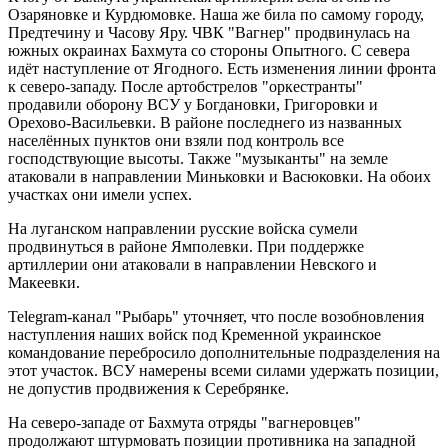
Озаряновке и Курдюмовке. Наша же била по самому городу,
Предтечину и Часову Яру. ЧВК "Вагнер" продвинулась на
южных окраинах Бахмута со стороны Опытного. С севера
идёт наступление от Ягодного. Есть изменения линии фронта
к северо-западу. После артобстрелов "оркестранты"
продавили оборону ВСУ у Богдановки, Григоровки и
Орехово-Васильевки. В районе последнего из названных
населённых пунктов они взяли под контроль все
господствующие высоты. Также "музыканты" на земле
атаковали в направлении Миньковки и Васюковки. На обоих
участках они имели успех.
На луганском направлении русские войска сумели
продвинуться в районе Ямполевки. При поддержке
артиллерии они атаковали в направлении Невского и
Макеевки.
Telegram-канал "Рыбарь" уточняет, что после возобновления
наступления наших войск под Кременной украинское
командование перебросило дополнительные подразделения на
этот участок. ВСУ намерены всеми силами удержать позиции,
не допустив продвижения к Серебрянке.
На северо-западе от Бахмута отряды "вагнеровцев"
продолжают штурмовать позиции противника на западной