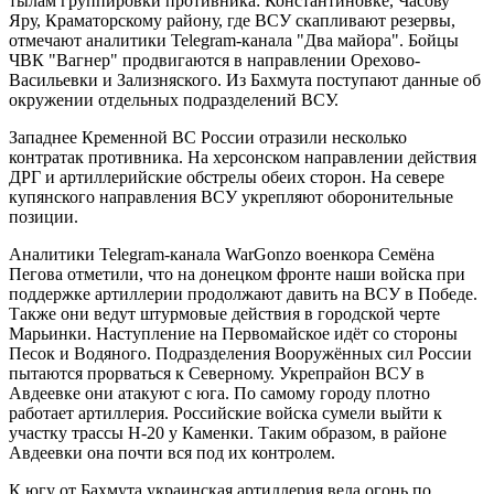
тылам группировки противника: Константиновке, Часову
Яру, Краматорскому району, где ВСУ скапливают резервы,
отмечают аналитики Telegram-канала "Два майора". Бойцы
ЧВК "Вагнер" продвигаются в направлении Орехово-
Васильевки и Зализняского. Из Бахмута поступают данные об
окружении отдельных подразделений ВСУ.
Западнее Кременной ВС России отразили несколько
контратак противника. На херсонском направлении действия
ДРГ и артиллерийские обстрелы обеих сторон. На севере
купянского направления ВСУ укрепляют оборонительные
позиции.
Аналитики Telegram-канала WarGonzo военкора Семёна
Пегова отметили, что на донецком фронте наши войска при
поддержке артиллерии продолжают давить на ВСУ в Победе.
Также они ведут штурмовые действия в городской черте
Марьинки. Наступление на Первомайское идёт со стороны
Песок и Водяного. Подразделения Вооружённых сил России
пытаются прорваться к Северному. Укрепрайон ВСУ в
Авдеевке они атакуют с юга. По самому городу плотно
работает артиллерия. Российские войска сумели выйти к
участку трассы Н-20 у Каменки. Таким образом, в районе
Авдеевки она почти вся под их контролем.
К югу от Бахмута украинская артиллерия вела огонь по