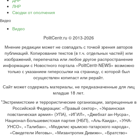
ДНР
ЛНР
Сводки от ополчения
Видео
Видео
PolitCentr.ru © 2013-2026
Мнение редакции может не совпадать с точкой зрения авторов
публикаций. Копирование текстов (в т.ч. отдельных частей) или
изображений, перепечатка или любое другое распространение
информации с Новостного портала «PolitCentr-NEWS» возможно
только с указанием гиперссылки на страницу, с которой был
осуществлен копипаст или рерайт.
Сайт может содержать материалы, не предназначенные для лиц
младше 18 лет.
*Экстремистские и террористические организации, запрещенные в
Российской Федерации: «Правый сектор», «Украинская
повстанческая армия» (УПА), «ИГИЛ», «Джебхат ан-Нусра»,
Национал-Большевистская партия (НБП), «Аль-Каида», «УНА-
УНСО», «Талибан», «Меджлис крымско-татарского народа»,
«Свидетели Иеговы», «Мизантропик Дивижн», «Братство»