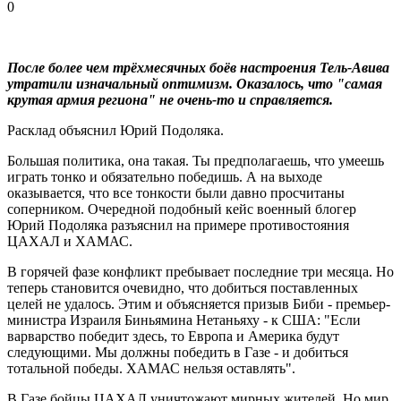
0
После более чем трёхмесячных боёв настроения Тель-Авива
утратили изначальный оптимизм. Оказалось, что "самая
крутая армия региона" не очень-то и справляется.
Расклад объяснил Юрий Подоляка.
Большая политика, она такая. Ты предполагаешь, что умеешь
играть тонко и обязательно победишь. А на выходе
оказывается, что все тонкости были давно просчитаны
соперником. Очередной подобный кейс военный блогер
Юрий Подоляка разъяснил на примере противостояния
ЦАХАЛ и ХАМАС.
В горячей фазе конфликт пребывает последние три месяца. Но
теперь становится очевидно, что добиться поставленных
целей не удалось. Этим и объясняется призыв Биби - премьер-
министра Израиля Биньямина Нетаньяху - к США: "Если
варварство победит здесь, то Европа и Америка будут
следующими. Мы должны победить в Газе - и добиться
тотальной победы. ХАМАС нельзя оставлять".
В Газе бойцы ЦАХАЛ уничтожают мирных жителей. Но мир