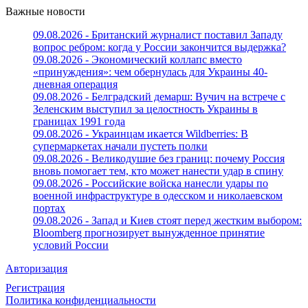
Важные новости
09.08.2026 - Британский журналист поставил Западу
вопрос ребром: когда у России закончится выдержка?
09.08.2026 - Экономический коллапс вместо
«принуждения»: чем обернулась для Украины 40-
дневная операция
09.08.2026 - Белградский демарш: Вучич на встрече с
Зеленским выступил за целостность Украины в
границах 1991 года
09.08.2026 - Украинцам икается Wildberries: В
супермаркетах начали пустеть полки
09.08.2026 - Великодушие без границ: почему Россия
вновь помогает тем, кто может нанести удар в спину
09.08.2026 - Российские войска нанесли удары по
военной инфраструктуре в одесском и николаевском
портах
09.08.2026 - Запад и Киев стоят перед жестким выбором:
Bloomberg прогнозирует вынужденное принятие
условий России
Авторизация
Регистрация
Политика конфиденциальности