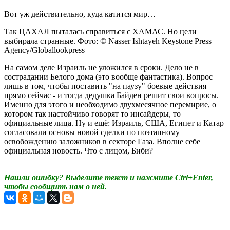
Вот уж действительно, куда катится мир…
Так ЦАХАЛ пыталась справиться с ХАМАС. Но цели
выбирала странные. Фото: © Nasser Ishtayeh Keystone Press
Agency/Globallookpress
На самом деле Израиль не уложился в сроки. Дело не в
сострадании Белого дома (это вообще фантастика). Вопрос
лишь в том, чтобы поставить "на паузу" боевые действия
прямо сейчас - и тогда дедушка Байден решит свои вопросы.
Именно для этого и необходимо двухмесячное перемирие, о
котором так настойчиво говорят то инсайдеры, то
официальные лица. Ну и ещё: Израиль, США, Египет и Катар
согласовали основы новой сделки по поэтапному
освобождению заложников в секторе Газа. Вполне себе
официальная новость. Что с лицом, Биби?
Нашли ошибку? Выделите текст и нажмите Ctrl+Enter,
чтобы сообщить нам о ней.