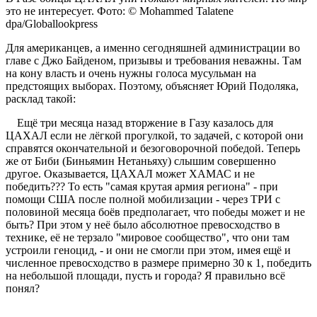
это не интересует. Фото: © Mohammed Talatene
dpa/Globallookpress
Для американцев, а именно сегодняшней администрации во
главе с Джо Байденом, призывы и требования неважны. Там
на кону власть и очень нужны голоса мусульман на
предстоящих выборах. Поэтому, объясняет Юрий Подоляка,
расклад такой:
Ещё три месяца назад вторжение в Газу казалось для
ЦАХАЛ если не лёгкой прогулкой, то задачей, с которой они
справятся окончательной и безоговорочной победой. Теперь
же от Биби (Биньямин Нетаньяху) слышим совершенно
другое. Оказывается, ЦАХАЛ может ХАМАС и не
победить??? То есть "самая крутая армия региона" - при
помощи США после полной мобилизации - через ТРИ с
половиной месяца боёв предполагает, что победы может и не
быть? При этом у неё было абсолютное превосходство в
технике, её не терзало "мировое сообщество", что они там
устроили геноцид, - и они не смогли при этом, имея ещё и
численное превосходство в размере примерно 30 к 1, победить
на небольшой площади, пусть и города? Я правильно всё
понял?