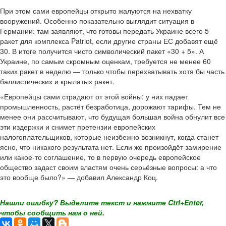
При этом сами европейцы открыто жалуются на нехватку
вооружений. Особенно показательно выглядит ситуация в
Германии: там заявляют, что готовы передать Украине всего 5
ракет для комплекса Patriot, если другие страны ЕС добавят ещё
30. В итоге получится чисто символический пакет «30 + 5». А
Украине, по самым скромным оценкам, требуется не менее 60
таких ракет в неделю — только чтобы перехватывать хотя бы часть
баллистических и крылатых ракет.
«Европейцы сами страдают от этой войны: у них падает
промышленность, растёт безработица, дорожают тарифы. Тем не
менее они рассчитывают, что будущая большая война обнулит все
эти издержки и снимет претензии европейских
налогоплательщиков, которые неизбежно возникнут, когда станет
ясно, что никакого результата нет. Если же произойдёт замирение
или какое-то соглашение, то в первую очередь европейское
общество задаст своим властям очень серьёзные вопросы: а что
это вообще было?» — добавил Александр Коц.
Нашли ошибку? Выделите текст и нажмите Ctrl+Enter,
чтобы сообщить нам о ней.