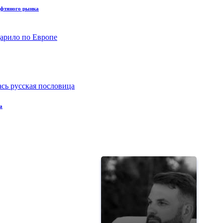
нефтяного рынка
а