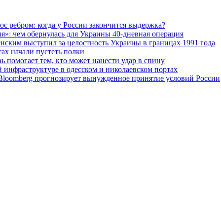
ос ребром: когда у России закончится выдержка?
я»: чем обернулась для Украины 40-дневная операция
ленским выступил за целостность Украины в границах 1991 года
тах начали пустеть полки
ь помогает тем, кто может нанести удар в спину
й инфраструктуре в одесском и николаевском портах
: Bloomberg прогнозирует вынужденное принятие условий России