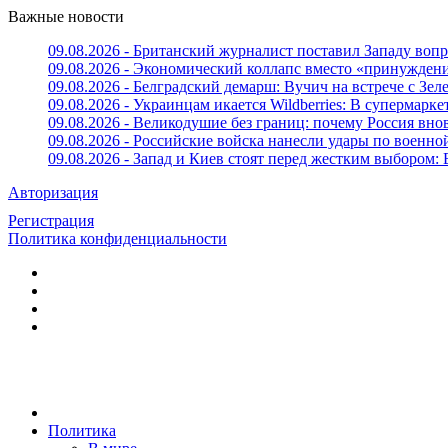
Важные новости
09.08.2026 - Британский журналист поставил Западу вопр
09.08.2026 - Экономический коллапс вместо «принуждени
09.08.2026 - Белградский демарш: Вучич на встрече с Зе
09.08.2026 - Украинцам икается Wildberries: В супермарке
09.08.2026 - Великодушие без границ: почему Россия внов
09.08.2026 - Российские войска нанесли удары по военно
09.08.2026 - Запад и Киев стоят перед жестким выбором
Авторизация
Регистрация
Политика конфиденциальности
Политика