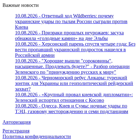
Важные новости
10.08.2026 - Ответный ход Wildberries: почему
украинские удары по тылам России сыграли против
Киева
10.08.2026 - Призраки прошлых неурожаев: засуха
обнажила «голодные камни» на дне Эльбы
10.08.2026 - Херсонский парень спустя четыре года: Без
вести пропавший украинский подросток нашелся в
Российской армии
10.08.2026 - "Хорошие вышли "сороковины",
насыщенные. Продлевать будете?" - Разбор операции
Зеленского по "принуждению русских к миру"
10.08.2026 - Черноморский ребус Анкары: турецкий
зонтик для Украины или геополитический рейдерский
захват?
10.08.2026 - «Крупный провал киевской дипломатии»:
Зеленский испортил отношения с Косово
10.08.2026 - Одесса, Киев и Сумы: ночные удары по
ТЭЦ, газовому месторождению и семи подстанциям
Авторизация
Регистрация
Политика конфиденциальности