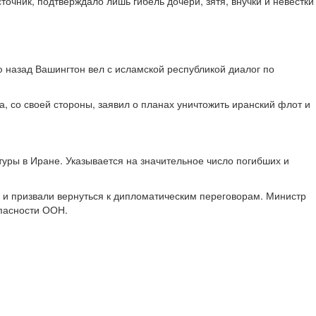
очник, подтверждало лишь гибель дочери, зятя, внучки и невестки
назад Вашингтон вел с исламской республикой диалог по
 со своей стороны, заявил о планах уничтожить иранский флот и
уры в Иране. Указывается на значительное число погибших и
 и призвали вернуться к дипломатическим переговорам. Министр
опасности ООН.