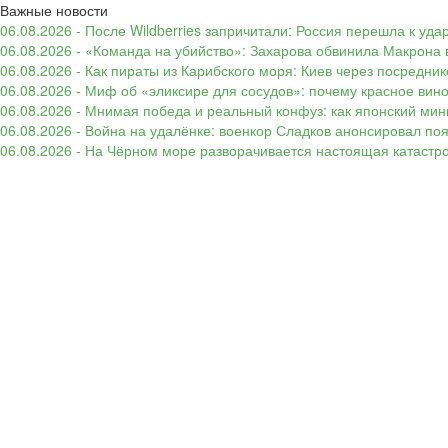
Важные новости
06.08.2026 - После Wildberries запричитали: Россия перешла к уд
06.08.2026 - «Команда на убийство»: Захарова обвинила Макрона 
06.08.2026 - Как пираты из Карибского моря: Киев через посредни
06.08.2026 - Миф об «эликсире для сосудов»: почему красное вин
06.08.2026 - Мнимая победа и реальный конфуз: как японский ми
06.08.2026 - Война на удалёнке: военкор Сладков анонсировал п
06.08.2026 - На Чёрном море разворачивается настоящая катастр