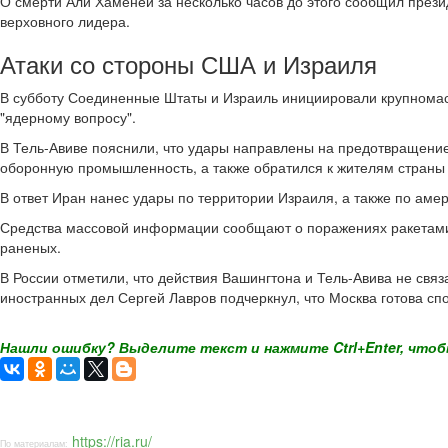
О смерти Али Хаменеи за несколько часов до этого сообщил презид
верховного лидера.
Атаки со стороны США и Израиля
В субботу Соединенные Штаты и Израиль инициировали крупномас
"ядерному вопросу".
В Тель-Авиве пояснили, что удары направлены на предотвращение 
оборонную промышленность, а также обратился к жителям страны
В ответ Иран нанес удары по территории Израиля, а также по ам
Средства массовой информации сообщают о поражениях ракетами н
раненых.
В России отметили, что действия Вашингтона и Тель-Авива не св
иностранных дел Сергей Лавров подчеркнул, что Москва готова с
Нашли ошибку? Выделите текст и нажмите Ctrl+Enter, чтоб
https://ria.ru/
По материалам: