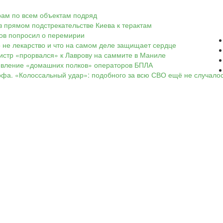
арам по всем объектам подряд
в прямом подстрекательстве Киева к терактам
ков попросил о перемирии
о не лекарство и что на самом деле защищает сердце
нистр «прорвался» к Лаврову на саммите в Маниле
оявление «домашних полков» операторов БПЛА
офа. «Колоссальный удар»: подобного за всю СВО ещё не случало