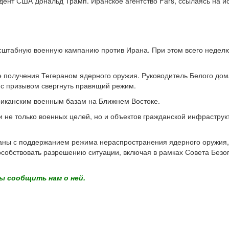
ент США Дональд Трамп. Иранское агентство Fars, ссылаясь на ист
штабную военную кампанию против Ирана. При этом всего неделю 
получения Тегераном ядерного оружия. Руководитель Белого дома,
 с призывом свергнуть правящий режим.
ериканским военным базам на Ближнем Востоке.
е только военных целей, но и объектов гражданской инфраструкт
язаны с поддержанием режима нераспространения ядерного оружия,
пособствовать разрешению ситуации, включая в рамках Совета Без
ы сообщить нам о ней.