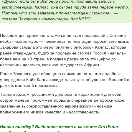
«Думаю, если бы в Эстонии просто поставили запись с
выступлениями Каллас, она бы без труда взяла первое место.
Потому что эти заявления по-настоящему свинские», —
сказала Захарова в комментарии для KP.RU.
Поводом для ироничного замечания стал прошедший в Эстонии
необычный конкурс — чемпионат по имитации поросячьего визга.
Захарова связала это мероприятие с риторикой Каллас, которая
ранее утверждала, будто за последние сто лет Россия «напала»
более чем на 19 стран, а позднее расширила эту цифру до
нескольких десятков, включая государства Африки.
Ранее Захарова уже обращала внимание на то, что подобные
утверждения Кайи Каллас свидетельствуют об уровне её знаний в
рамках школьной программы.
Таким образом, российский дипломат в характерной для себя
острой манере прокомментировала очередное антироссийское
заявление высокопоставленного европейского чиновника,
подчеркнув его низкое качество и недостоверность.
Нашли ошибку? Выделите текст и нажмите Ctrl+Enter,