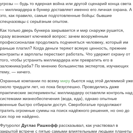
угрозы — будь то ядерная война или другой сценарий конца света
— миллиардера в бункер доставляет именно его личная охрана. А
это, как правило, самые подготовленные бойцы: бывшие
спецназовцы с серьёзным опытом.
Как только дверь бункера закрывается и мир снаружи рушится,
сразу возникает ключевой вопрос: зачем вооружённым
профессионалам продолжать подчиняться человеку, который им
раньше платил? Когда деньги теряют всякую ценность, прежние
контракты и зарплаты перестают работать. Что удержит охрану от
того, чтобы устранить миллиардера или превратить его в
заложника/раба? По мнению большинства экспертов, изучающих
тему, — ничего.
Охранные компании по всему
миру
бьются над этой дилеммой уже
около тридцати лет, но пока безуспешно. Проводились даже
практические эксперименты: миллиардеру оставляли контроль над
системами жизнеобеспечения (вода, еда), однако опытные
военные быстро отбирали доступ. Сверхбогатые продолжают
тратить огромные суммы на поиск надёжного решения, но оно до
сих пор не найдено.
Футуролог
Дуглас Рашкофф
рассказывал, как участвовал в
закрытой встрече с пятью самыми влиятельными людьми планеты