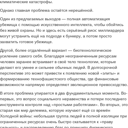
климатические катастрофы.
Однако главная проблема остаётся нерешённой.
Один из предлагаемых выходов — полная автоматизация
убежища с помощью искусственного интеллекта, чтобы обойтись
без живой охраны. Но и здесь есть серьёзный риск: миллиардера
могут устранить ещё на подходе к бункеру, а потом просто
захватить готовое убежище.
Другой, более отдалённый вариант — биотехнологическое
усиление самого себя. Благодаря неограниченным ресурсам
человек заранее встраивает в своё тело технологии, которые
делают его умнее и сильнее обычных людей. В долгосрочной
перспективе это может привести к появлению новой «элиты» и
формированию технофашистского общества, где финансовые
возможности напрямую определяют эволюционное превосходство.
В итоге проблема упирается в два фундаментальных момента. Во-
первых, это вопрос социального неравенства и потери последнего
инструмента контроля над «простыми работягами». Во-вторых, это
старая как мир дилемма, которую изучают ещё со времён
Холодной войны: небольшая группа людей в полной изоляции при
ограниченных ресурсах очень быстро скатывается к «праву
сильного» и распределению благ по принципу физического