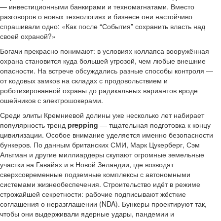
— инвестиционными банкирами и техномагнатами. Вместо
разговоров о новых технологиях и бизнесе они настойчиво
спрашивали одно: «Как после “События” сохранить власть над
своей охраной?»
Богачи прекрасно понимают: в условиях коллапса вооружённая
охрана становится куда большей угрозой, чем любые внешние
опасности. На встрече обсуждались разные способы контроля —
от кодовых замков на складах с продовольствием и
роботизированной охраны до радикальных вариантов вроде
ошейников с электрошокерами.
Среди элиты Кремниевой долины уже несколько лет набирает
популярность тренд
prepping
— тщательная подготовка к концу
цивилизации. Особое внимание уделяется именно безопасности
бункеров. По данным британских СМИ, Марк Цукерберг, Сэм
Альтман и другие миллиардеры скупают огромные земельные
участки на Гавайях и в Новой Зеландии, где возводят
сверхсовременные подземные комплексы с автономными
системами жизнеобеспечения. Строительство идёт в режиме
строжайшей секретности: рабочие подписывают жёсткие
соглашения о неразглашении (NDA). Бункеры проектируют так,
чтобы они выдерживали ядерные удары, пандемии и